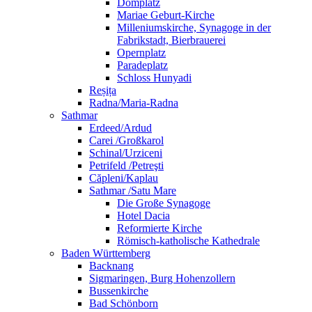
Domplatz
Mariae Geburt-Kirche
Milleniumskirche, Synagoge in der
Fabrikstadt, Bierbrauerei
Opernplatz
Paradeplatz
Schloss Hunyadi
Reșița
Radna/Maria-Radna
Sathmar
Erdeed/Ardud
Carei /Großkarol
Schinal/Urziceni
Petrifeld /Petreşti
Căpleni/Kaplau
Sathmar /Satu Mare
Die Große Synagoge
Hotel Dacia
Reformierte Kirche
Römisch-katholische Kathedrale
Baden Württemberg
Backnang
Sigmaringen, Burg Hohenzollern
Bussenkirche
Bad Schönborn