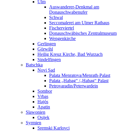
Ulm
Auswanderer-Denkmal am
Donauschwabenufer
Schwal
Seccomalerei am Ulmer Rathaus
Fischerviertel
Donauschwäbisches Zentralmuseum
Wengenkirche
Gerlingen
Görwihl
Heilig Kreuz Kirche, Bad Wurzach
Sindelfingen
Batschka
Novi Sad
Palata Menratova/Menrath-Palast
Palata „Habag“ /„Habag“ Palast
Petrovaradin/Peterwardein
Sombor
Vrbas
Hajós
Apatin
Slawonien
Osijek
Syrmien
Sremski Karlovci