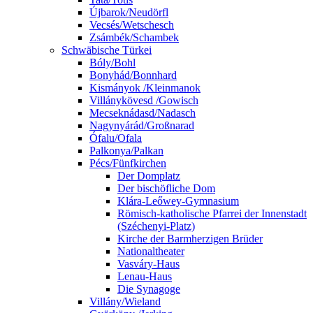
Újbarok/Neudörfl
Vecsés/Wetschesch
Zsámbék/Schambek
Schwäbische Türkei
Bóly/Bohl
Bonyhád/Bonnhard
Kismányok /Kleinmanok
Villánykövesd /Gowisch
Mecseknádasd/Nadasch
Nagynyárád/Großnarad
Ófalu/Ofala
Palkonya/Palkan
Pécs/Fünfkirchen
Der Domplatz
Der bischöfliche Dom
Klára-Leőwey-Gymnasium
Römisch-katholische Pfarrei der Innenstadt
(Széchenyi-Platz)
Kirche der Barmherzigen Brüder
Nationaltheater
Vasváry-Haus
Lenau-Haus
Die Synagoge
Villány/Wieland