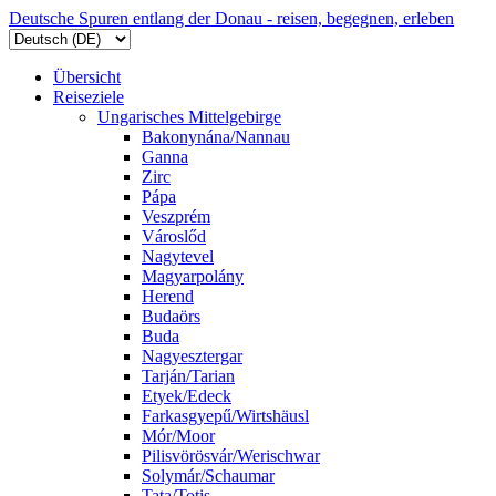
Deutsche Spuren entlang der Donau - reisen, begegnen, erleben
Übersicht
Reiseziele
Ungarisches Mittelgebirge
Bakonynána/Nannau
Ganna
Zirc
Pápa
Veszprém
Városlőd
Nagytevel
Magyarpolány
Herend
Budaörs
Buda
Nagyesztergar
Tarján/Tarian
Etyek/Edeck
Farkasgyepű/Wirtshäusl
Mór/Moor
Pilisvörösvár/Werischwar
Solymár/Schaumar
Tata/Totis