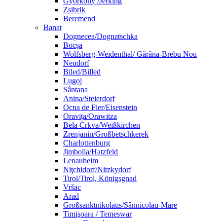
Györköny /Jerking
Zsibrik
Beremend
Banat
Dognecea/Dognatschka
Bocşa
Wolfsberg-Weidenthal/ Gărâna-Brebu Nou
Neudorf
Biled/Billed
Lugoj
Sântana
Anina/Steierdorf
Ocna de Fier/Eisenstein
Oravița/Orawitza
Bela Crkva/Weißkirchen
Zrenjanin/Großbetschkerek
Charlottenburg
Jimbolia/Hatzfeld
Lenauheim
Niţchidorf/Nitzkydorf
Tirol/Tirol, Königsgnad
Vršac
Arad
Großsanktnikolaus/Sânnicolau-Mare
Timişoara / Temeswar