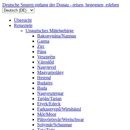
Deutsche Spuren entlang der Donau - reisen, begegnen, erleben
Übersicht
Reiseziele
Ungarisches Mittelgebirge
Bakonynána/Nannau
Ganna
Zirc
Pápa
Veszprém
Városlőd
Nagytevel
Magyarpolány
Herend
Budaörs
Buda
Nagyesztergar
Tarján/Tarian
Etyek/Edeck
Farkasgyepű/Wirtshäusl
Mór/Moor
Pilisvörösvár/Werischwar
Solymár/Schaumar
Tata/Totis