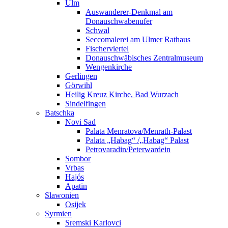
Ulm
Auswanderer-Denkmal am
Donauschwabenufer
Schwal
Seccomalerei am Ulmer Rathaus
Fischerviertel
Donauschwäbisches Zentralmuseum
Wengenkirche
Gerlingen
Görwihl
Heilig Kreuz Kirche, Bad Wurzach
Sindelfingen
Batschka
Novi Sad
Palata Menratova/Menrath-Palast
Palata „Habag“ /„Habag“ Palast
Petrovaradin/Peterwardein
Sombor
Vrbas
Hajós
Apatin
Slawonien
Osijek
Syrmien
Sremski Karlovci