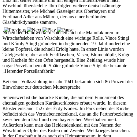
Linz mit seiner Familie und mit einigen Hüttenarbeitern nach
Waschludt übersiedelte. Ihm folgten weitere deutschstämmige
Hüttenmeister, wie Michael Gasteiger aus Oberbayern und
Ferdinand Adler aus Mähren, der aus einer berühmten
Glasfabrikdynastie stammte.
Neben den Handwerkern spielten auch die Manufakturen im
Wirtschaftsleben von Waschludt eine wichtige Rolle. Vince Stingl
und Károly Stingl gründeten im beginnenden 19. Jahrhundert eine
kleine Töpferei, die schnell Erfolg hatte. In erster Linie wurden
Tafelgeschirr, aber auch Feldflaschen, Vasen, Blumentöpfe, Krüge
und Kacheln für den Ofen hergestellt. Eine Zeitlang wurde hier
sogar Porzellan bemalt. Später gründete Vince Stigl die bekannte
„Herender Porzellanfabrik“.
Bei einer Volkszählung im Jahr 1941 bekannten sich 86 Prozent der
Einwohner zur deutschen Muttersprache.
Sehenswert ist die barocke Kirche, die auf dem Fundament des
ehemaligen gotischen Kartäuserklosters erbaut wurde. In diesem
Kloster entstand 1527 der Érdy Kodex. Im Park neben der Kirche
befindet sich das Vertriebenendenkmal, das an die Partnerbeziehung
zwischen dem Dorf und dem bayerischen Wiesthal erinnert.
Außerdem kann man das Heldendenkmal mit den Namen der
Waschludter Opfer des Ersten und Zweiten Weltkrieges besuchen.
In der Ortschaft gibt es auch ein Heimatmuseum, in dem