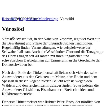
Reiseziele
Ungarisches Mittelgebirge
Városlőd
Városlőd
Városlőd/Waschludt, in der Nähe von Vesprém, legt viel Wert auf
die Bewahrung und Pflege der ungarndeutschen Traditionen.
Regelmäßig finden Veranstaltungen, wie beispielsweise der
Schwabenball statt. Auch der Waschludter Chor und die Tanzgruppe
des Dorfes tragen seit 40 Jahren mit ihren ungarischen und
schwäbischen Darbietungen zur Erinnerung an die Geschichte der
Donauschwaben bei.
Nach dem Ende der Türkenherrschaft ließen sich viele deutsche
Auswanderer aus den Gebieten um Mainz, dem Rhein und dem
Spessart in dieser Gegend nieder. Beliebt war sie wegen den
Wäldern und den reichen Lehm-/Erzbeständen. So gründeten die
Auswanderer Glashütten, Eisenhammer-, Brettschneider- und
Kalkbrennerbetriebe.
Der erste Hüttenmeister war Rubner Péter János, der nördlich von