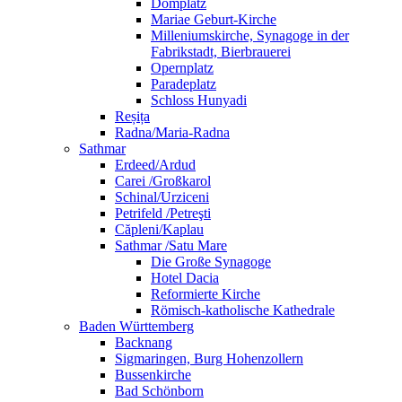
Domplatz
Mariae Geburt-Kirche
Milleniumskirche, Synagoge in der
Fabrikstadt, Bierbrauerei
Opernplatz
Paradeplatz
Schloss Hunyadi
Reșița
Radna/Maria-Radna
Sathmar
Erdeed/Ardud
Carei /Großkarol
Schinal/Urziceni
Petrifeld /Petreşti
Căpleni/Kaplau
Sathmar /Satu Mare
Die Große Synagoge
Hotel Dacia
Reformierte Kirche
Römisch-katholische Kathedrale
Baden Württemberg
Backnang
Sigmaringen, Burg Hohenzollern
Bussenkirche
Bad Schönborn