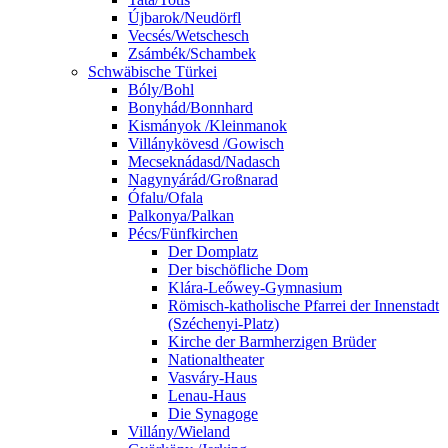
Újbarok/Neudörfl
Vecsés/Wetschesch
Zsámbék/Schambek
Schwäbische Türkei
Bóly/Bohl
Bonyhád/Bonnhard
Kismányok /Kleinmanok
Villánykövesd /Gowisch
Mecseknádasd/Nadasch
Nagynyárád/Großnarad
Ófalu/Ofala
Palkonya/Palkan
Pécs/Fünfkirchen
Der Domplatz
Der bischöfliche Dom
Klára-Leőwey-Gymnasium
Römisch-katholische Pfarrei der Innenstadt
(Széchenyi-Platz)
Kirche der Barmherzigen Brüder
Nationaltheater
Vasváry-Haus
Lenau-Haus
Die Synagoge
Villány/Wieland