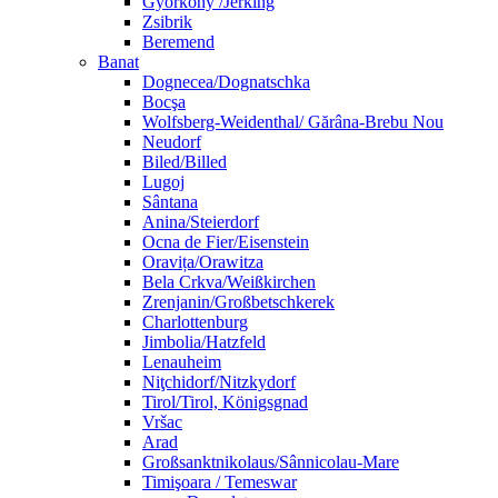
Györköny /Jerking
Zsibrik
Beremend
Banat
Dognecea/Dognatschka
Bocşa
Wolfsberg-Weidenthal/ Gărâna-Brebu Nou
Neudorf
Biled/Billed
Lugoj
Sântana
Anina/Steierdorf
Ocna de Fier/Eisenstein
Oravița/Orawitza
Bela Crkva/Weißkirchen
Zrenjanin/Großbetschkerek
Charlottenburg
Jimbolia/Hatzfeld
Lenauheim
Niţchidorf/Nitzkydorf
Tirol/Tirol, Königsgnad
Vršac
Arad
Großsanktnikolaus/Sânnicolau-Mare
Timişoara / Temeswar