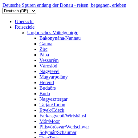
Deutsche Spuren entlang der Donau - reisen, begegnen, erleben
Übersicht
Reiseziele
Ungarisches Mittelgebirge
Bakonynána/Nannau
Ganna
Zirc
Pápa
Veszprém
Városlőd
Nagytevel
Magyarpolány
Herend
Budaörs
Buda
Nagyesztergar
Tarján/Tarian
Etyek/Edeck
Farkasgyepű/Wirtshäusl
Mór/Moor
Pilisvörösvár/Werischwar
Solymár/Schaumar
Tata/Totis