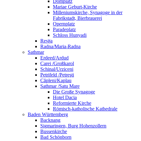
Domplatz
Mariae Geburt-Kirche
Milleniumskirche, Synagoge in der
Fabrikstadt, Bierbrauerei
Opernplatz
Paradeplatz
Schloss Hunyadi
Reșița
Radna/Maria-Radna
Sathmar
Erdeed/Ardud
Carei /Großkarol
Schinal/Urziceni
Petrifeld /Petreşti
Căpleni/Kaplau
Sathmar /Satu Mare
Die Große Synagoge
Hotel Dacia
Reformierte Kirche
Römisch-katholische Kathedrale
Baden Württemberg
Backnang
Sigmaringen, Burg Hohenzollern
Bussenkirche
Bad Schönborn