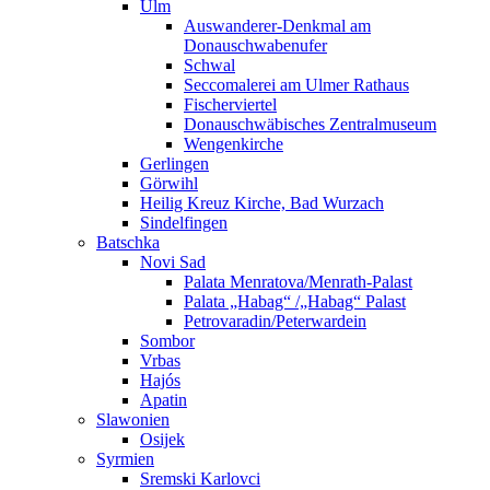
Ulm
Auswanderer-Denkmal am
Donauschwabenufer
Schwal
Seccomalerei am Ulmer Rathaus
Fischerviertel
Donauschwäbisches Zentralmuseum
Wengenkirche
Gerlingen
Görwihl
Heilig Kreuz Kirche, Bad Wurzach
Sindelfingen
Batschka
Novi Sad
Palata Menratova/Menrath-Palast
Palata „Habag“ /„Habag“ Palast
Petrovaradin/Peterwardein
Sombor
Vrbas
Hajós
Apatin
Slawonien
Osijek
Syrmien
Sremski Karlovci