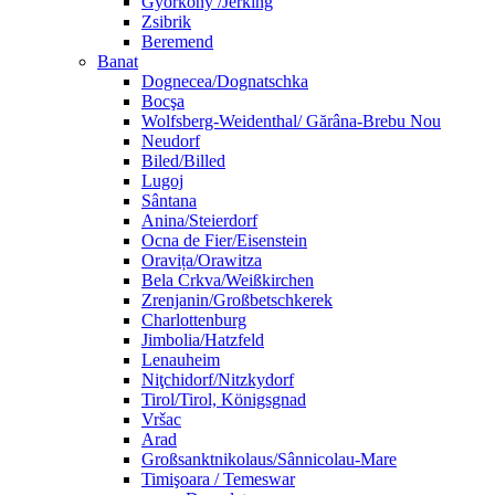
Györköny /Jerking
Zsibrik
Beremend
Banat
Dognecea/Dognatschka
Bocşa
Wolfsberg-Weidenthal/ Gărâna-Brebu Nou
Neudorf
Biled/Billed
Lugoj
Sântana
Anina/Steierdorf
Ocna de Fier/Eisenstein
Oravița/Orawitza
Bela Crkva/Weißkirchen
Zrenjanin/Großbetschkerek
Charlottenburg
Jimbolia/Hatzfeld
Lenauheim
Niţchidorf/Nitzkydorf
Tirol/Tirol, Königsgnad
Vršac
Arad
Großsanktnikolaus/Sânnicolau-Mare
Timişoara / Temeswar