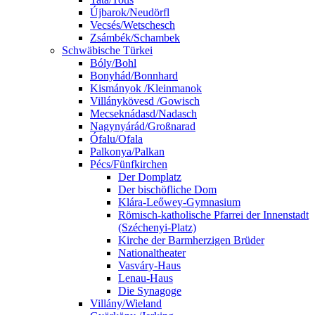
Újbarok/Neudörfl
Vecsés/Wetschesch
Zsámbék/Schambek
Schwäbische Türkei
Bóly/Bohl
Bonyhád/Bonnhard
Kismányok /Kleinmanok
Villánykövesd /Gowisch
Mecseknádasd/Nadasch
Nagynyárád/Großnarad
Ófalu/Ofala
Palkonya/Palkan
Pécs/Fünfkirchen
Der Domplatz
Der bischöfliche Dom
Klára-Leőwey-Gymnasium
Römisch-katholische Pfarrei der Innenstadt
(Széchenyi-Platz)
Kirche der Barmherzigen Brüder
Nationaltheater
Vasváry-Haus
Lenau-Haus
Die Synagoge
Villány/Wieland