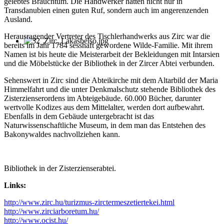
gelebtes Brauchtum. Die Handwerker hatten nicht nur in
Transdanubien einen guten Ruf, sondern auch im angerenzenden
Ausland.
Herausragender Vertreter des Tischlerhandwerks aus Zirc war die
bereits im Jahr 1784 sesshaft gewordene Wilde-Familie. Mit ihrem
Namen ist bis heute die Meisterarbeit der Bekleidungen mit Intarsien
und die Möbelstücke der Bibliothek in der Zircer Abtei verbunden.
Sehenswert in Zirc sind die Abteikirche mit dem Altarbild der Maria
Himmelfahrt und die unter Denkmalschutz stehende Bibliothek des
Zisterzienserordens im Abteigebäude. 60.000 Bücher, darunter
wertvolle Kodizes aus dem Mittelalter, werden dort aufbewahrt.
Ebenfalls in dem Gebäude untergebracht ist das
Naturwissenschaftliche Museum, in dem man das Entstehen des
Bakonywaldes nachvollziehen kann.
Bibliothek in der Zisterzienserabtei.
Links:
http://www.zirc.hu/turizmus-zirctermeszetiertekei.html
http://www.zirciarboretum.hu/
http://www.ocist.hu/