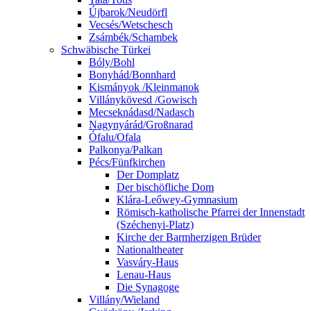
Újbarok/Neudörfl
Vecsés/Wetschesch
Zsámbék/Schambek
Schwäbische Türkei
Bóly/Bohl
Bonyhád/Bonnhard
Kismányok /Kleinmanok
Villánykövesd /Gowisch
Mecseknádasd/Nadasch
Nagynyárád/Großnarad
Ófalu/Ofala
Palkonya/Palkan
Pécs/Fünfkirchen
Der Domplatz
Der bischöfliche Dom
Klára-Leőwey-Gymnasium
Römisch-katholische Pfarrei der Innenstadt
(Széchenyi-Platz)
Kirche der Barmherzigen Brüder
Nationaltheater
Vasváry-Haus
Lenau-Haus
Die Synagoge
Villány/Wieland