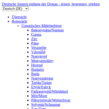
Deutsche Spuren entlang der Donau - reisen, begegnen, erleben
Übersicht
Reiseziele
Ungarisches Mittelgebirge
Bakonynána/Nannau
Ganna
Zirc
Pápa
Veszprém
Városlőd
Nagytevel
Magyarpolány
Herend
Budaörs
Buda
Nagyesztergar
Tarján/Tarian
Etyek/Edeck
Farkasgyepű/Wirtshäusl
Mór/Moor
Pilisvörösvár/Werischwar
Solymár/Schaumar
Tata/Totis