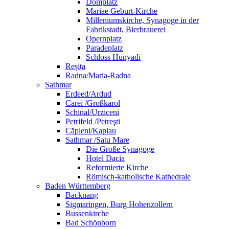
Domplatz
Mariae Geburt-Kirche
Milleniumskirche, Synagoge in der
Fabrikstadt, Bierbrauerei
Opernplatz
Paradeplatz
Schloss Hunyadi
Reșița
Radna/Maria-Radna
Sathmar
Erdeed/Ardud
Carei /Großkarol
Schinal/Urziceni
Petrifeld /Petreşti
Căpleni/Kaplau
Sathmar /Satu Mare
Die Große Synagoge
Hotel Dacia
Reformierte Kirche
Römisch-katholische Kathedrale
Baden Württemberg
Backnang
Sigmaringen, Burg Hohenzollern
Bussenkirche
Bad Schönborn