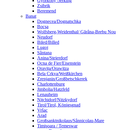
Györköny /Jerking
Zsibrik
Beremend
Banat
Dognecea/Dognatschka
Bocşa
Wolfsberg-Weidenthal/ Gărâna-Brebu Nou
Neudorf
Biled/Billed
Lugoj
Sântana
Anina/Steierdorf
Ocna de Fier/Eisenstein
Oravița/Orawitza
Bela Crkva/Weißkirchen
Zrenjanin/Großbetschkerek
Charlottenburg
Jimbolia/Hatzfeld
Lenauheim
Niţchidorf/Nitzkydorf
Tirol/Tirol, Königsgnad
Vršac
Arad
Großsanktnikolaus/Sânnicolau-Mare
Timişoara / Temeswar