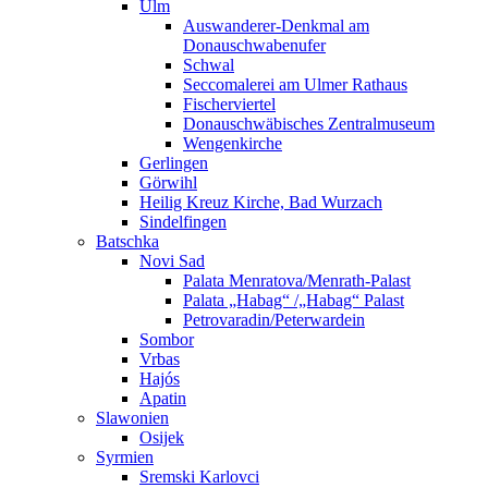
Ulm
Auswanderer-Denkmal am
Donauschwabenufer
Schwal
Seccomalerei am Ulmer Rathaus
Fischerviertel
Donauschwäbisches Zentralmuseum
Wengenkirche
Gerlingen
Görwihl
Heilig Kreuz Kirche, Bad Wurzach
Sindelfingen
Batschka
Novi Sad
Palata Menratova/Menrath-Palast
Palata „Habag“ /„Habag“ Palast
Petrovaradin/Peterwardein
Sombor
Vrbas
Hajós
Apatin
Slawonien
Osijek
Syrmien
Sremski Karlovci