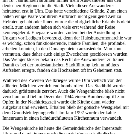
Im 18. Jahrhundert strömten immer mehr Auswanderer aus den
deutschen Regionen in die Stadt. Viele dieser Auswanderer
heirateten erst in Ulm. Das hatte verschiedene Gründe. Zum einen
hatten einige Paare vor ihrem Aufbruch nicht genügend Zeit zu
Heiraten gehabt oder ihnen wurde die obrigkeitliche Erlaubnis nicht
erteilt, zum anderen haben sich viele erst während der Reise
kennengelernt. Ehepaare wurden zudem bei der Ansiedlung in
Ungarn vor Ledigen bevorzugt, denn der Habsburgermonarchie war
es wichtig, schon funktionierende, intakte Familien, die profitabel
arbeiten konnten, in den Donaugebieten anzusiedeln. Man kann
vermuten, dass daher auch einige Zweckehen geschlossen wurden.
Das Wengenkloster bekam das Recht die Auswanderer zu trauen.
Damit es bei der protestantischen Stadtführung kein unnötiges
Aufsehen erregte, fanden die Hochzeiten oft im Geheimen statt.
Während des Zweiten Weltkrieges wurde Ulm vielfach von den
alliierten Mächten vernichtend bombardiert. Das Stadtbild wurde
dadurch größtenteils zerstört. Auch die Wengenkirche blieb nicht
verschont und fiel im Dezember 1944 einem Bombenangriff zum
Opfer. In der Nachkriegszeit wurde die Kirche dann wieder
aufgebaut und erweitert. Erhalten blieb der gotische Westgiebel mit
dem Grundsteinlegungsrelief. Im Jahr 1997 wurde der kahle
Innenraum in einen lichtdurchfluteten Kirchenraum verwandelt.
Die Wengenkirche ist heute die Gemeindekirche der Innenstadt
Ulms und damit immer noch die einzig römisch-katholische