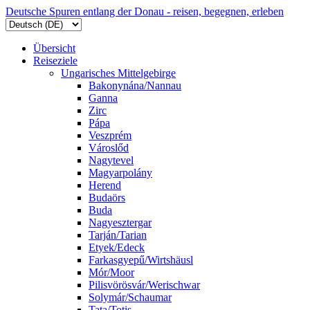
Deutsche Spuren entlang der Donau - reisen, begegnen, erleben
Übersicht
Reiseziele
Ungarisches Mittelgebirge
Bakonynána/Nannau
Ganna
Zirc
Pápa
Veszprém
Városlőd
Nagytevel
Magyarpolány
Herend
Budaörs
Buda
Nagyesztergar
Tarján/Tarian
Etyek/Edeck
Farkasgyepű/Wirtshäusl
Mór/Moor
Pilisvörösvár/Werischwar
Solymár/Schaumar
Tata/Totis