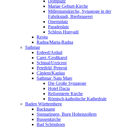
Domplatz
Mariae Geburt-Kirche
Milleniumskirche, Synagoge in der
Fabrikstadt, Bierbrauerei
Opernplatz
Paradeplatz
Schloss Hunyadi
Reșița
Radna/Maria-Radna
Sathmar
Erdeed/Ardud
Carei /Großkarol
Schinal/Urziceni
Petrifeld /Petreşti
Căpleni/Kaplau
Sathmar /Satu Mare
Die Große Synagoge
Hotel Dacia
Reformierte Kirche
Römisch-katholische Kathedrale
Baden Württemberg
Backnang
Sigmaringen, Burg Hohenzollern
Bussenkirche
Bad Schönborn