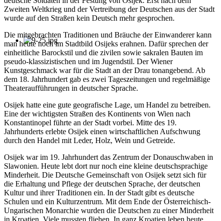
deutsche Soldaten in der Festung von Osijek. Erst nach dem
Zweiten Weltkrieg und der Vertreibung der Deutschen aus der Stadt
wurde auf den Straßen kein Deutsch mehr gesprochen.
Die mitgebrachten Traditionen und Bräuche der Einwanderer kann
man heute noch im Stadtbild Osijeks erahnen. Dafür sprechen der
einheitliche Barockstil und die zivilen sowie sakralen Bauten im
pseudo-klassizistischen und im Jugendstil. Der Wiener
Kunstgeschmack war für die Stadt an der Drau tonangebend. Ab
dem 18. Jahrhundert gab es zwei Tageszeitungen und regelmäßige
Theateraufführungen in deutscher Sprache.
Osijek hatte eine gute geografische Lage, um Handel zu betreiben.
Eine der wichtigsten Straßen des Kontinents von Wien nach
Konstantinopel führte an der Stadt vorbei. Mitte des 19.
Jahrhunderts erlebte Osijek einen wirtschaftlichen Aufschwung
durch den Handel mit Leder, Holz, Wein und Getreide.
Osijek war im 19. Jahrhundert das Zentrum der Donauschwaben in
Slawonien. Heute lebt dort nur noch eine kleine deutschsprachige
Minderheit. Die Deutsche Gemeinschaft von Osijek setzt sich für
die Erhaltung und Pflege der deutschen Sprache, der deutschen
Kultur und ihrer Traditionen ein. In der Stadt gibt es deutsche
Schulen und ein Kulturzentrum. Mit dem Ende der Österreichisch-
Ungarischen Monarchie wurden die Deutschen zu einer Minderheit
in Kroatien. Viele mussten fliehen. In ganz Kroatien leben heute