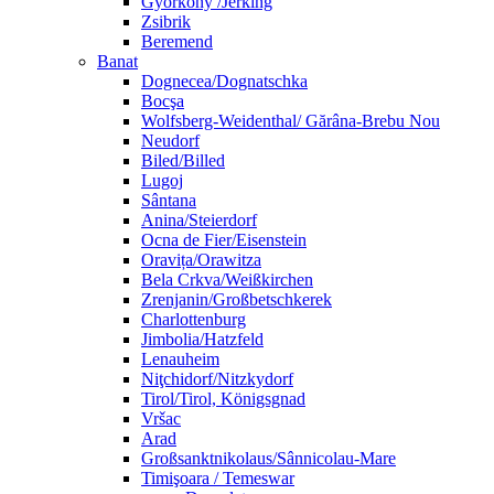
Györköny /Jerking
Zsibrik
Beremend
Banat
Dognecea/Dognatschka
Bocşa
Wolfsberg-Weidenthal/ Gărâna-Brebu Nou
Neudorf
Biled/Billed
Lugoj
Sântana
Anina/Steierdorf
Ocna de Fier/Eisenstein
Oravița/Orawitza
Bela Crkva/Weißkirchen
Zrenjanin/Großbetschkerek
Charlottenburg
Jimbolia/Hatzfeld
Lenauheim
Niţchidorf/Nitzkydorf
Tirol/Tirol, Königsgnad
Vršac
Arad
Großsanktnikolaus/Sânnicolau-Mare
Timişoara / Temeswar