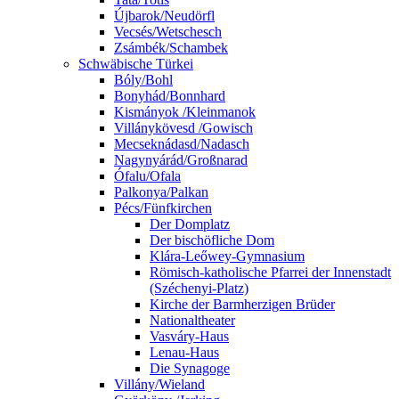
Újbarok/Neudörfl
Vecsés/Wetschesch
Zsámbék/Schambek
Schwäbische Türkei
Bóly/Bohl
Bonyhád/Bonnhard
Kismányok /Kleinmanok
Villánykövesd /Gowisch
Mecseknádasd/Nadasch
Nagynyárád/Großnarad
Ófalu/Ofala
Palkonya/Palkan
Pécs/Fünfkirchen
Der Domplatz
Der bischöfliche Dom
Klára-Leőwey-Gymnasium
Römisch-katholische Pfarrei der Innenstadt
(Széchenyi-Platz)
Kirche der Barmherzigen Brüder
Nationaltheater
Vasváry-Haus
Lenau-Haus
Die Synagoge
Villány/Wieland