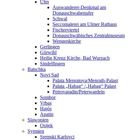
Ulm
Auswanderer-Denkmal am
Donauschwabenufer
Schwal
Seccomalerei am Ulmer Rathaus
Fischerviertel
Donauschwäbisches Zentralmuseum
Wengenkirche
Gerlingen
Görwihl
Heilig Kreuz Kirche, Bad Wurzach
Sindelfingen
Batschka
Novi Sad
Palata Menratova/Menrath-Palast
Palata „Habag“ /„Habag“ Palast
Petrovaradin/Peterwardein
Sombor
Vrbas
Hajós
Apatin
Slawonien
Osijek
Syrmien
Sremski Karlovci