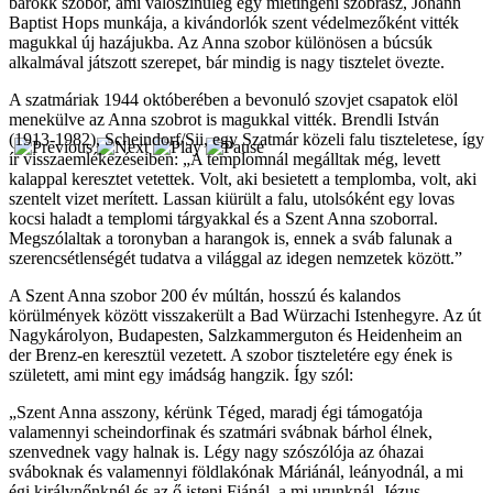
barokk szobor, ami valószínűleg egy mietingeni szobrász, Johann
Baptist Hops munkája, a kivándorlók szent védelmezőként vitték
magukkal új hazájukba. Az Anna szobor különösen a búcsúk
alkalmával játszott szerepet, bár mindig is nagy tisztelet övezte.
A szatmáriak 1944 októberében a bevonuló szovjet csapatok elöl
menekülve az Anna szobrot is magukkal vitték. Brendli István
(1913-1982), Scheindorf/Sii, egy Szatmár közeli falu tiszteletese, így
ír visszaemlékezéseiben: „A templomnál megálltak még, levett
kalappal keresztet vetettek. Volt, aki besietett a templomba, volt, aki
szentelt vizet merített. Lassan kiürült a falu, utolsóként egy lovas
kocsi haladt a templomi tárgyakkal és a Szent Anna szoborral.
Megszólaltak a toronyban a harangok is, ennek a sváb falunak a
szerencsétlenségét tudatva a világgal az idegen nemzetek között.”
A Szent Anna szobor 200 év múltán, hosszú és kalandos
körülmények között visszakerült a Bad Würzachi Istenhegyre. Az út
Nagykárolyon, Budapesten, Salzkammerguton és Heidenheim an
der Brenz-en keresztül vezetett. A szobor tiszteletére egy ének is
született, ami mint egy imádság hangzik. Így szól:
„Szent Anna asszony, kérünk Téged, maradj égi támogatója
valamennyi scheindorfinak és szatmári svábnak bárhol élnek,
szenvednek vagy halnak is. Légy nagy szószólója az óhazai
sváboknak és valamennyi földlakónak Máriánál, leányodnál, a mi
égi királynőnknél és az ő isteni Fiánál, a mi urunknál, Jézus