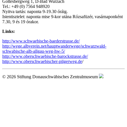
Gottesbergweg 1, D-Bad Wurzach
Tel.: +49 (0) 7564 948920
Nyitva tartás: naponta 9-19.30 óráig.
Istentisztelet: naponta mise 9-kor utána Rózsafüzér, vasárnaponként
7.30, 9 és 19 órakor.
Links:
http://www.schwaebische-baederstrasse.de/
http://wege.albverein.net/hauptwanderwege/schwarzwald-
schwabische-alb-allgau-weg-hw-5/
http://www.oberschwaebische-barockstrasse.de/
http://www.oberschwaebischer-pilgerweg.de
/
© 2026 Stiftung Donauschwäbisches Zentralmuseum