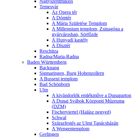
Nagyszentmiklós
Temesvár
Az Opera tér
A Dómtér
A Mária Születése Templom
A Millennium templom, Zsinagóga a
gyárvárosban, Sörfőzde
A Hunyadi kastély
A Dísztér
Reschitza
Radna/Maria-Radna
Baden Württemberg
Backnang
Sigmaringen, Burg Hohenzollern
A Busseni templom
Bad Schönborn
Ulm
A kivándorlók emlékműve a Dunaparton
A Dunai Svábok Központi Múzeuma
(DZM)
Fischerviertel (Halász negyed)
Schwal
Szárazfestés az Ulmi Tanácsházán
A Wengentemplom
Gerlingen