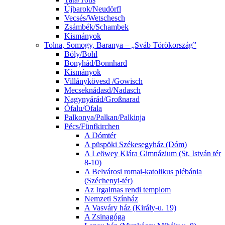
Újbarok/Neudörfl
Vecsés/Wetschesch
Zsámbék/Schambek
Kismányok
Tolna, Somogy, Baranya – „Sváb Törökország”
Bóly/Bohl
Bonyhád/Bonnhard
Kismányok
Villánykövesd /Gowisch
Mecseknádasd/Nadasch
Nagynyárád/Großnarad
Ófalu/Ofala
Palkonya/Palkan/Palkinja
Pécs/Fünfkirchen
A Dómtér
A püspöki Székesegyház (Dóm)
A Leöwey Klára Gimnázium (St. István tér
8-10)
A Belvárosi romai-katolikus plébánia
(Széchenyi-tér)
Az Irgalmas rendi templom
Nemzeti Színház
A Vasváry ház (Király-u. 19)
A Zsinagóga