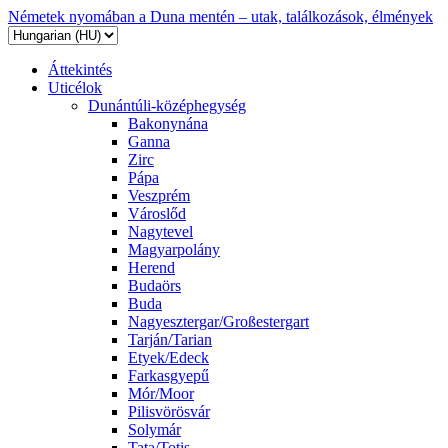
Németek nyomában a Duna mentén – utak, találkozások, élmények
Áttekintés
Uticélok
Dunántúli-középhegység
Bakonynána
Ganna
Zirc
Pápa
Veszprém
Városlőd
Nagytevel
Magyarpolány
Herend
Budaörs
Buda
Nagyesztergar/Großestergart
Tarján/Tarian
Etyek/Edeck
Farkasgyepű
Mór/Moor
Pilisvörösvár
Solymár
Tata/Totis