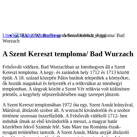
Uticélok
Baden Württemberg
A Szent Kereszt temploma/ Bad
Wurzach
A Szent Kereszt temploma/ Bad Wurzach
Felsősváb vidéken, Bad Wurzachban az Istenhegyen áll a Szent
Kereszt temploma. A kegy- és zarándok hely 1712 és 1713 között
épült. A 18. század közepén Pálos barátok telepedtek a környékre,
ők hozták magukkal és helyezték el a relikviákat az istenhegyi
templomban. A tárgyak között a Szent Vér relikvia volt különösen
jelentős, a kegyhely népszerűsítésében nagy szerepet játszott.
A Szent Kereszt templomában 1972 óta egy, Szent Annát leányával,
Máriával, ábrázoló szobor áll. A wurzachi kivándorlók és a szobor
története szorosan összefűződik. A Felsősváb vidékről 1712- ben
indultak útnak az első kivándorlók a messzi, a magyar határ
közelében fekvő Szatmár felé. Satu Mare ma Románia észak-
nyugati területéhez tartozik. A Szent Annát, Mária anyját ábrázoló