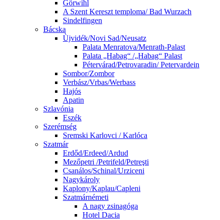
Görwihl
A Szent Kereszt temploma/ Bad Wurzach
Sindelfingen
Bácska
Ùjvidék/Novi Sad/Neusatz
Palata Menratova/Menrath-Palast
Palata „Habag“ /„Habag“ Palast
Pétervárad/Petrovaradin/ Petervardein
Sombor/Zombor
Verbász/Vrbas/Werbass
Hajós
Apatin
Szlavónia
Eszék
Szerémség
Sremski Karlovci / Karlóca
Szatmár
Erdőd/Erdeed/Ardud
Mezőpetri /Petrifeld/Petreşti
Csanálos/Schinal/Urziceni
Nagykároly
Kaplony/Kaplau/Capleni
Szatmárnémeti
A nagy zsinagóga
Hotel Dacia