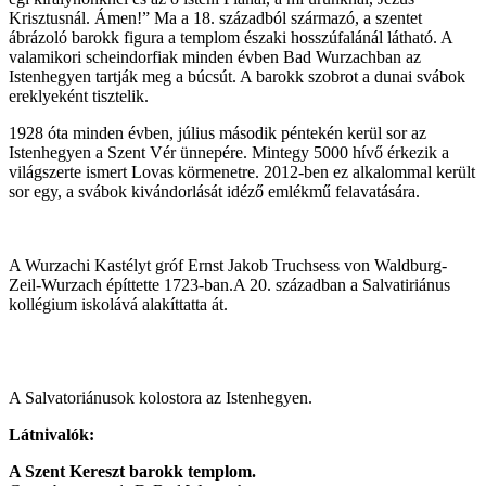
Krisztusnál. Ámen!” Ma a 18. századból származó, a szentet
ábrázoló barokk figura a templom északi hosszúfalánál látható. A
valamikori scheindorfiak minden évben Bad Wurzachban az
Istenhegyen tartják meg a búcsút. A barokk szobrot a dunai svábok
ereklyeként tisztelik.
1928 óta minden évben, július második péntekén kerül sor az
Istenhegyen a Szent Vér ünnepére. Mintegy 5000 hívő érkezik a
világszerte ismert Lovas körmenetre. 2012-ben ez alkalommal került
sor egy, a svábok kivándorlását idéző emlékmű felavatására.
A Wurzachi Kastélyt gróf Ernst Jakob Truchsess von Waldburg-
Zeil-Wurzach építtette 1723-ban.A 20. században a Salvatiriánus
kollégium iskolává alakíttatta át.
A Salvatoriánusok kolostora az Istenhegyen.
Látnivalók:
A Szent Kereszt barokk templom.