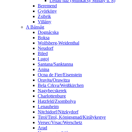
Lenau ház (Munkácsy Mihály u. 8)
Beremend
Györköny
Zsibrik
Villány
A Bánság
Dognácska
Boksa
Wolfsberg-Weidenthal
Neudorf
Biled
Lugoj
Santana/Sanktanna
Anina
Ocna de Fier/Eisenstein
Oravița/Orawitza
Bela Crkva/Weißkirchen
Nagybecskerek
Charlottenburg
Hatzfeld/Zsombolya
Lenauheim
Niţchidorf/Nitzkydorf
Tirol/Tirol, Königsgnad/Királykegye
Versec/Vrsac/Werschetz
Arad