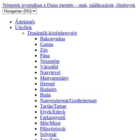
Németek nyomában a Duna mentén – utak, találkozások, élmények
Áttekintés
Uticélok
Dunántúli-középhegység
Bakonynána
Ganna
Zirc
Pápa
Veszprém
Városlőd
Nagytevel
Magyarpolány
Herend
Budaörs
Buda
Nagyesztergar/Großestergart
Tarján/Tarian
Etyek/Edeck
Farkasgyepű
Mór/Moor
Pilisvörösvár
Solymár
Tata/Totis