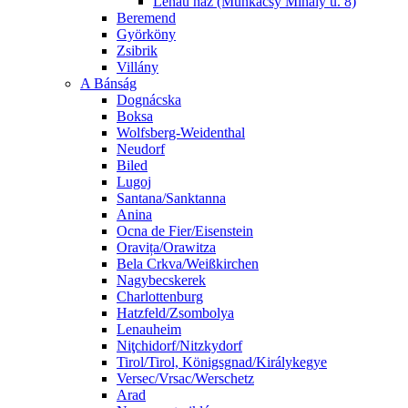
Lenau ház (Munkácsy Mihály u. 8)
Beremend
Györköny
Zsibrik
Villány
A Bánság
Dognácska
Boksa
Wolfsberg-Weidenthal
Neudorf
Biled
Lugoj
Santana/Sanktanna
Anina
Ocna de Fier/Eisenstein
Oravița/Orawitza
Bela Crkva/Weißkirchen
Nagybecskerek
Charlottenburg
Hatzfeld/Zsombolya
Lenauheim
Niţchidorf/Nitzkydorf
Tirol/Tirol, Königsgnad/Királykegye
Versec/Vrsac/Werschetz
Arad