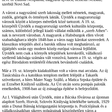
szerbül Novi Sad.
A várost a nagyszámú szerb lakosság mellett németek, magyarak,
zsidók, görögök és örmények lakták. Újvidék a magyarországi
városok között a közepes méretűek közé tartozott. A 19. sz.
közepétől Újvidék a magyarországi szerbek kulturális központja,
számos, különböző jellegű kiadó vállalat működik a „szerb Athen”-
nak is nevezett városban. A magyarok a Habsburgok ellen vívott
szabadságharca idején 1848-ban a város nagy károkat szenvedett. A
klasszikus település ahol a barokk stílusa volt meghatározó, az
újjáépítés során egy modern közép európai várossá fejlődött.
Újvidék nem csak a környék települések kereskedői, vállalkozó
szellemű lakósága számára vált vonzóvá, hanem a 19. sz. végén az
egész Birodalom területéről érkeztek bevándorló családok.
Már a 19. sz. közepén kialakulóban volt a város mai arculata. Az új
Tanácsháza és a katolikus templom mellett felépült a Takarék
szövetkezet, a híres Maier Nagy Szálló, a Matica Srpska épülete és
az Erzsébet Királynő szálloda. Az Úri utcán sorra pompás paloták
emelkedtek, 1908-ban az új zsinagóga építése is befejeződött.
Az I. Világháború után Újvidék, mint a Bácska fővárosa az újonnan
alapított Szerb, Horvát, Szlovén Királyság kötelékébe tartozik, 1929
után a Dunai Bánság közigazgatási központja is. Pozíciójának és a
vállalkozásaikban sikeres polgárainak köszönhetően város a