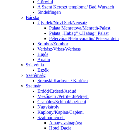
Görwihl
A Szent Kereszt temploma/ Bad Wurzach
Sindelfingen
Bácska
Ùjvidék/Novi Sad/Neusatz
Palata Menratova/Menrath-Palast
Palata „Habag“ /„Habag“ Palast
Pétervárad/Petrovaradin/ Petervardein
Sombor/Zombor
Verbász/Vrbas/Werbass
Hajós
Apatin
Szlavónia
Eszék
Szerémség
Sremski Karlovci / Karlóca
Szatmár
Erdőd/Erdeed/Ardud
Mezőpetri /Petrifeld/Petreşti
Csanálos/Schinal/Urziceni
Nagykároly
Kaplony/Kaplau/Capleni
Szatmárnémeti
A nagy zsinagóga
Hotel Dacia