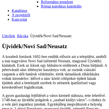
Református templom
Római katolikus katedrális
Katalógus
A projektről
Kapcsolat
Uticélok
Bácska
Ùjvidék/Novi Sad/Neusatz
Ùjvidék/Novi Sad/Neusatz
A korabeli források 1692-ben említik először azt a települést, amiből
a mai nagyváros Novi Sad (németül Neusatz, magyarul Újvidék)
kialakult. Ezek az írások egy hídsáncot említenek a Duna hídjánál. A
péterváradi sánc többnyire kaszárnya volt, az osztrák császári
csapatok a déli határok védelmére, török támadások elhárítására
voltak kirendelve. Idővel a sánc körül cölöpökre épített házak
épültek ahol a betelepült szerbek és németek iparűzéssel vagy
kereskedéssel foglalkoztak.
A gyors gazdasági fejlődését a város kiemelt státusza, tette lehetővé.
1748-ban az újvidéki polgárok a „szabad királyi város”- i címhez és
a vele járó jogokhoz jutottak. Egyidejűleg megváltozott a helység
neve is. Latinul Neoplanta, magyarul újvidék, németül Neusatz,