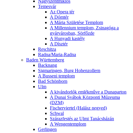
Nagyszentmiklós
Temesvár
Az Opera tér
A Dómtér
A Mária Születése Templom
A Millennium templom, Zsinagóga a
gyárvárosban, Sörfőzde
A Hunyadi kastély
A Dísztér
Reschitza
Radna/Maria-Radna
Baden Württemberg
Backnang
Sigmaringen, Burg Hohenzollern
A Busseni templom
Bad Schönborn
Ulm
A kivándorlók emlékműve a Dunaparton
A Dunai Svábok Központi Múzeuma
(DZM)
Fischerviertel (Halász negyed)
Schwal
Szárazfestés az Ulmi Tanácsházán
A Wengentemplom
Gerlingen