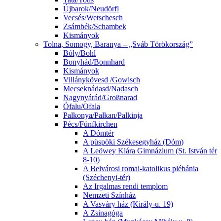
Újbarok/Neudörfl
Vecsés/Wetschesch
Zsámbék/Schambek
Kismányok
Tolna, Somogy, Baranya – „Sváb Törökország”
Bóly/Bohl
Bonyhád/Bonnhard
Kismányok
Villánykövesd /Gowisch
Mecseknádasd/Nadasch
Nagynyárád/Großnarad
Ófalu/Ofala
Palkonya/Palkan/Palkinja
Pécs/Fünfkirchen
A Dómtér
A püspöki Székesegyház (Dóm)
A Leöwey Klára Gimnázium (St. István tér
8-10)
A Belvárosi romai-katolikus plébánia
(Széchenyi-tér)
Az Irgalmas rendi templom
Nemzeti Színház
A Vasváry ház (Király-u. 19)
A Zsinagóga