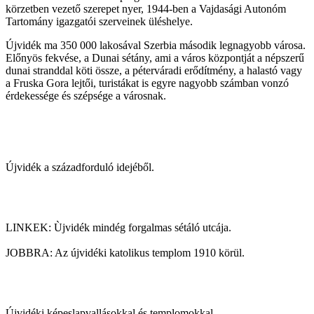
körzetben vezető szerepet nyer, 1944-ben a Vajdasági Autonóm
Tartomány igazgatói szerveinek üléshelye.
Újvidék ma 350 000 lakosával Szerbia második legnagyobb városa.
Előnyös fekvése, a Dunai sétány, ami a város központját a népszerű
dunai stranddal köti össze, a péterváradi erődítmény, a halastó vagy
a Fruska Gora lejtői, turistákat is egyre nagyobb számban vonzó
érdekessége és szépsége a városnak.
Újvidék a századforduló idejéből.
LINKEK: Ùjvidék mindég forgalmas sétáló utcája.
JOBBRA: Az újvidéki katolikus templom 1910 körül.
Újvidéki képeslapvallásokkal és templomokkal.