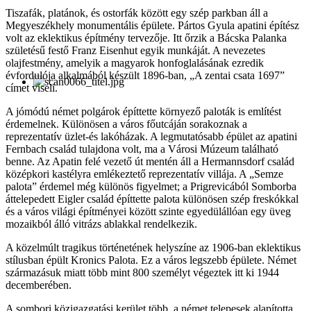
Tiszafák, platánok, és ostorfák között egy szép parkban áll a
Megyeszékhely monumentális épülete. Pártos Gyula apatini építész
volt az eklektikus építmény tervezője. Itt őrzik a Bácska Palanka
születésű festő Franz Eisenhut egyik munkáját. A nevezetes
olajfestmény, amelyik a magyarok honfoglalásának ezredik
évfordulója alkalmából készült 1896-ban, „A zentai csata 1697”
címet viseli.
A jómódú német polgárok építtette környező paloták is említést
érdemelnek. Különösen a város főutcáján sorakoznak a
reprezentatív üzlet-és lakóházak. A legmutatósabb épület az apatini
Fernbach család tulajdona volt, ma a Városi Múzeum található
benne. Az Apatin felé vezető út mentén áll a Hermannsdorf család
középkori kastélyra emlékeztető reprezentatív villája. A „Semze
palota” érdemel még különös figyelmet; a Prigrevicából Somborba
áttelepedett Eigler család építtette palota különösen szép freskókkal
és a város világi építményei között szinte egyedülállóan egy üveg
mozaikból álló vitrázs ablakkal rendelkezik.
A közelmúlt tragikus történetének helyszíne az 1906-ban eklektikus
stílusban épült Kronics Palota. Ez a város legszebb épülete. Német
származásuk miatt több mint 800 személyt végeztek itt ki 1944
decemberében.
A sombori közigazgatási kerület több, a német telepesek alapította