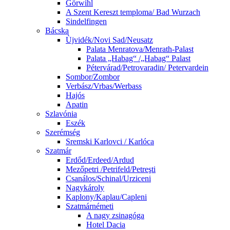
Görwihl
A Szent Kereszt temploma/ Bad Wurzach
Sindelfingen
Bácska
Ùjvidék/Novi Sad/Neusatz
Palata Menratova/Menrath-Palast
Palata „Habag“ /„Habag“ Palast
Pétervárad/Petrovaradin/ Petervardein
Sombor/Zombor
Verbász/Vrbas/Werbass
Hajós
Apatin
Szlavónia
Eszék
Szerémség
Sremski Karlovci / Karlóca
Szatmár
Erdőd/Erdeed/Ardud
Mezőpetri /Petrifeld/Petreşti
Csanálos/Schinal/Urziceni
Nagykároly
Kaplony/Kaplau/Capleni
Szatmárnémeti
A nagy zsinagóga
Hotel Dacia