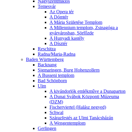
Nagyszentmiklós
Temesvár
Az Opera tér
A Dómtér
A Mária Születése Templom
A Millennium templom, Zsinagóga a
gyárvárosban, Sörfőzde
A Hunyadi kastély
A Dísztér
Reschitza
Radna/Maria-Radna
Baden Württemberg
Backnang
Sigmaringen, Burg Hohenzollern
A Busseni templom
Bad Schönborn
Ulm
A kivándorlók emlékműve a Dunaparton
A Dunai Svábok Központi Múzeuma
(DZM)
Fischerviertel (Halász negyed)
Schwal
Szárazfestés az Ulmi Tanácsházán
A Wengentemplom
Gerlingen