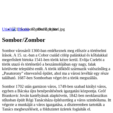
Uticélok
Bácska
Sombor/Zombor
Sombor/Zombor
Sombor városáról 1360-ban emlékeznek meg először a történelmi
írások. A 15. sz.-ban a Cobor család cölöp palánkkal és kőfalakkal
megerősített birtoka 1541-ben török kézre kerül. Evlija Cselebi a
török utazó és történetíró a beszámolójában egy nagy, falak
körülvette települést említ. A török időkből származik valószínűleg a
„Pasatorony” elnevezésű épület, ahol ma a városi levéltár egy része
található. 1687-ben Somborban véget ért a török megszállás.
Sombor 1702 után garnizon város, 1749-ben szabad királyi város,
egyben a Bácska újra benépesítésének igazgatási központja. Gróf
Brankovic Jován kastélyának alapkövein, 1842-ben neoklasszikus
stílusban épült Régi Tanácsháza építészetileg a város szimbóluma. Itt
végezte a munkáját a város igazgatása, a díszteremben tartották a
Tanács megbeszéléseit, a földszintet üzletek foglalták el.