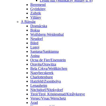
Lenau ház (Munkácsy Mihály u. 8)
Beremend
Györköny
Zsibrik
Villány
A Bánság
Dognácska
Boksa
Wolfsberg-Weidenthal
Neudorf
Biled
Lugoj
Santana/Sanktanna
Anina
Ocna de Fier/Eisenstein
Oravița/Orawitza
Bela Crkva/Weißkirchen
Nagybecskerek
Charlottenburg
Hatzfeld/Zsombolya
Lenauheim
Niţchidorf/Nitzkydorf
Tirol/Tirol, Königsgnad/Királykegye
Versec/Vrsac/Werschetz
Arad