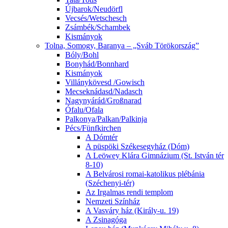
Újbarok/Neudörfl
Vecsés/Wetschesch
Zsámbék/Schambek
Kismányok
Tolna, Somogy, Baranya – „Sváb Törökország”
Bóly/Bohl
Bonyhád/Bonnhard
Kismányok
Villánykövesd /Gowisch
Mecseknádasd/Nadasch
Nagynyárád/Großnarad
Ófalu/Ofala
Palkonya/Palkan/Palkinja
Pécs/Fünfkirchen
A Dómtér
A püspöki Székesegyház (Dóm)
A Leöwey Klára Gimnázium (St. István tér
8-10)
A Belvárosi romai-katolikus plébánia
(Széchenyi-tér)
Az Irgalmas rendi templom
Nemzeti Színház
A Vasváry ház (Király-u. 19)
A Zsinagóga