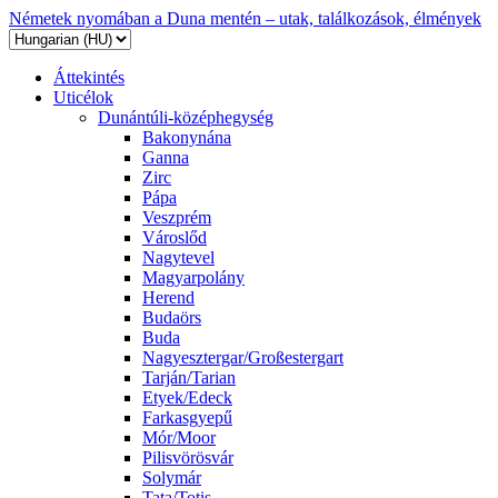
Németek nyomában a Duna mentén – utak, találkozások, élmények
Áttekintés
Uticélok
Dunántúli-középhegység
Bakonynána
Ganna
Zirc
Pápa
Veszprém
Városlőd
Nagytevel
Magyarpolány
Herend
Budaörs
Buda
Nagyesztergar/Großestergart
Tarján/Tarian
Etyek/Edeck
Farkasgyepű
Mór/Moor
Pilisvörösvár
Solymár
Tata/Totis