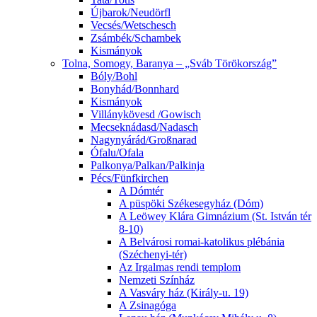
Újbarok/Neudörfl
Vecsés/Wetschesch
Zsámbék/Schambek
Kismányok
Tolna, Somogy, Baranya – „Sváb Törökország”
Bóly/Bohl
Bonyhád/Bonnhard
Kismányok
Villánykövesd /Gowisch
Mecseknádasd/Nadasch
Nagynyárád/Großnarad
Ófalu/Ofala
Palkonya/Palkan/Palkinja
Pécs/Fünfkirchen
A Dómtér
A püspöki Székesegyház (Dóm)
A Leöwey Klára Gimnázium (St. István tér
8-10)
A Belvárosi romai-katolikus plébánia
(Széchenyi-tér)
Az Irgalmas rendi templom
Nemzeti Színház
A Vasváry ház (Király-u. 19)
A Zsinagóga