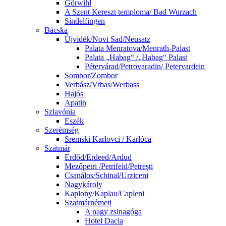
Görwihl
A Szent Kereszt temploma/ Bad Wurzach
Sindelfingen
Bácska
Ùjvidék/Novi Sad/Neusatz
Palata Menratova/Menrath-Palast
Palata „Habag“ /„Habag“ Palast
Pétervárad/Petrovaradin/ Petervardein
Sombor/Zombor
Verbász/Vrbas/Werbass
Hajós
Apatin
Szlavónia
Eszék
Szerémség
Sremski Karlovci / Karlóca
Szatmár
Erdőd/Erdeed/Ardud
Mezőpetri /Petrifeld/Petreşti
Csanálos/Schinal/Urziceni
Nagykároly
Kaplony/Kaplau/Capleni
Szatmárnémeti
A nagy zsinagóga
Hotel Dacia