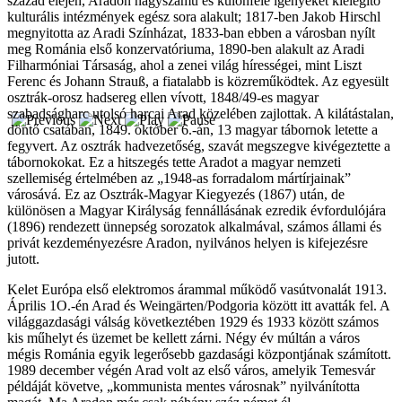
század elején, Aradon nagyszámú és különféle igényeket kielégítő
kulturális intézmények egész sora alakult; 1817-ben Jakob Hirschl
megnyitotta az Aradi Színházat, 1833-ban ebben a városban nyílt
meg Románia első konzervatóriuma, 1890-ben alakult az Aradi
Filharmóniai Társaság, ahol a zenei világ hírességei, mint Liszt
Ferenc és Johann Strauß, a fiatalabb is közreműködtek. Az egyesült
osztrák-orosz hadsereg ellen vívott, 1848/49-es magyar
szabadságharc utolsó harcai Arad közelében zajlottak. A kilátástalan,
döntő csatában, 1849. október 6.-án, 13 magyar tábornok letette a
fegyvert. Az osztrák hadvezetőség, szavát megszegve kivégeztette a
tábornokokat. Ez a hitszegés tette Aradot a magyar nemzeti
szellemiség értelmében az „1948-as forradalom mártírjainak”
városává. Ez az Osztrák-Magyar Kiegyezés (1867) után, de
különösen a Magyar Királyság fennállásának ezredik évfordulójára
(1896) rendezett ünnepség sorozatok alkalmával, számos állami és
privát kezdeményezésre Aradon, nyilvános helyen is kifejezésre
jutott.
Kelet Európa első elektromos árammal működő vasútvonalát 1913.
Április 1O.-én Arad és Weingärten/Podgoria között itt avatták fel. A
világgazdasági válság következtében 1929 és 1933 között számos
kis műhelyt és üzemet be kellett zárni. Négy év múltán a város
mégis Románia egyik legerősebb gazdasági központjának számított.
1989 december végén Arad volt az első város, amelyik Temesvár
példáját követve, „kommunista mentes városnak” nyilvánította