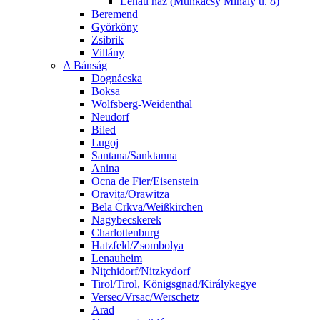
Lenau ház (Munkácsy Mihály u. 8)
Beremend
Györköny
Zsibrik
Villány
A Bánság
Dognácska
Boksa
Wolfsberg-Weidenthal
Neudorf
Biled
Lugoj
Santana/Sanktanna
Anina
Ocna de Fier/Eisenstein
Oravița/Orawitza
Bela Crkva/Weißkirchen
Nagybecskerek
Charlottenburg
Hatzfeld/Zsombolya
Lenauheim
Niţchidorf/Nitzkydorf
Tirol/Tirol, Königsgnad/Királykegye
Versec/Vrsac/Werschetz
Arad