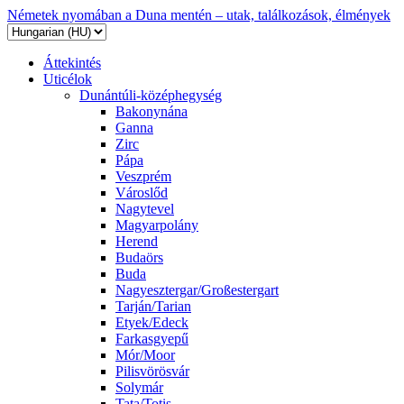
Németek nyomában a Duna mentén – utak, találkozások, élmények
Áttekintés
Uticélok
Dunántúli-középhegység
Bakonynána
Ganna
Zirc
Pápa
Veszprém
Városlőd
Nagytevel
Magyarpolány
Herend
Budaörs
Buda
Nagyesztergar/Großestergart
Tarján/Tarian
Etyek/Edeck
Farkasgyepű
Mór/Moor
Pilisvörösvár
Solymár
Tata/Totis