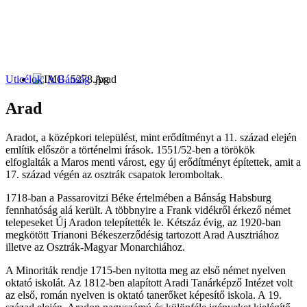
Uticélok
A Bánság
Arad
Arad
Aradot, a középkori települést, mint erődítményt a 11. század elején
említik először a történelmi írások. 1551/52-ben a törökök
elfoglalták a Maros menti várost, egy új erődítményt építettek, amit a
17. század végén az osztrák csapatok leromboltak.
1718-ban a Passarovitzi Béke értelmében a Bánság Habsburg
fennhatóság alá került. A többnyire a Frank vidékről érkező német
telepeseket Új Aradon telepítették le. Kétszáz évig, az 1920-ban
megkötött Trianoni Békeszerződésig tartozott Arad Ausztriához
illetve az Osztrák-Magyar Monarchiához.
A Minoriták rendje 1715-ben nyitotta meg az első német nyelven
oktató iskolát. Az 1812-ben alapított Aradi Tanárképző Intézet volt
az első, román nyelven is oktató tanerőket képesítő iskola. A 19.