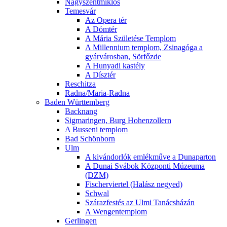
Nagyszentmiklós
Temesvár
Az Opera tér
A Dómtér
A Mária Születése Templom
A Millennium templom, Zsinagóga a
gyárvárosban, Sörfőzde
A Hunyadi kastély
A Dísztér
Reschitza
Radna/Maria-Radna
Baden Württemberg
Backnang
Sigmaringen, Burg Hohenzollern
A Busseni templom
Bad Schönborn
Ulm
A kivándorlók emlékműve a Dunaparton
A Dunai Svábok Központi Múzeuma
(DZM)
Fischerviertel (Halász negyed)
Schwal
Szárazfestés az Ulmi Tanácsházán
A Wengentemplom
Gerlingen