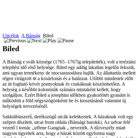
Uticélok
A Bánság
Biled
Biled
A Bánság e sváb községe (1765 -1767ig telepítették), volt a teréziáni
telepítési idő első helysége. Biled egy addig lakatlan legelőn fekszik,
ami ugyan termékeny de mocsarasodásra hajlik. Az állattartás mellett
régen virágzott itt a kosárfonás és a halászat. Utóbbi mindenek előtt
az itt fogható kövér pontyoknak és csukáknak köszönhetően. A
helység a későbbi kolonisták számára mintaként kellett, hogy
szolgáljon. Ezért Biled a josephini időkben gyakorlótér gyanánt is
működött a föld négyszögönkénti be és kiosztásánál valamint új
helységek tervezésénél.
Sakktáblaszerű, derékszögű utcák keletkeztek. A házaknak volt egy
szépen díszített, utcai front oldala (Bánsági barokk). Az udvar felé
vezető l tornác „uffene Gangnak „ nevezték. A tűzveszély miatt
nagyon ügyeltek arra, hogy a házak között egyforma nagy