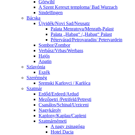
Görwihl
A Szent Kereszt temploma/ Bad Wurzach
Sindelfingen
Bácska
Ùjvidék/Novi Sad/Neusatz
Palata Menratova/Menrath-Palast
Palata „Habag“ /„Habag“ Palast
Pétervárad/Petrovaradin/ Petervardein
Sombor/Zombor
Verbász/Vrbas/Werbass
Hajós
Apatin
Szlavónia
Eszék
Szerémség
Sremski Karlovci / Karlóca
Szatmár
Erdőd/Erdeed/Ardud
Mezőpetri /Petrifeld/Petreşti
Csanálos/Schinal/Urziceni
Nagykároly
Kaplony/Kaplau/Capleni
Szatmárnémeti
A nagy zsinagóga
Hotel Dacia