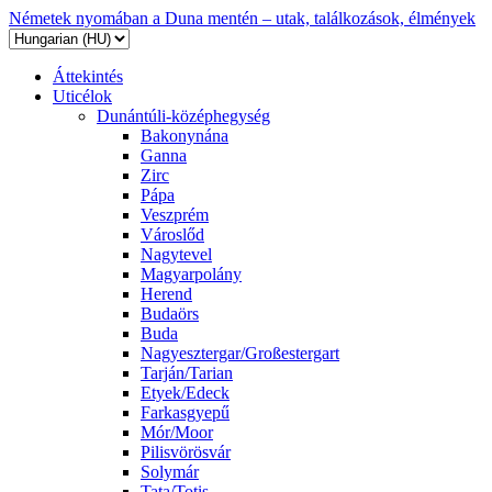
Németek nyomában a Duna mentén – utak, találkozások, élmények
Áttekintés
Uticélok
Dunántúli-középhegység
Bakonynána
Ganna
Zirc
Pápa
Veszprém
Városlőd
Nagytevel
Magyarpolány
Herend
Budaörs
Buda
Nagyesztergar/Großestergart
Tarján/Tarian
Etyek/Edeck
Farkasgyepű
Mór/Moor
Pilisvörösvár
Solymár
Tata/Totis