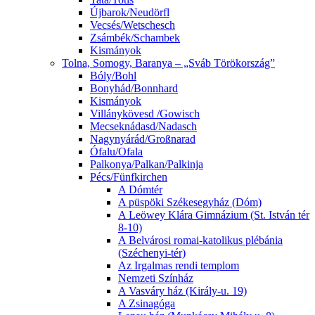
Újbarok/Neudörfl
Vecsés/Wetschesch
Zsámbék/Schambek
Kismányok
Tolna, Somogy, Baranya – „Sváb Törökország”
Bóly/Bohl
Bonyhád/Bonnhard
Kismányok
Villánykövesd /Gowisch
Mecseknádasd/Nadasch
Nagynyárád/Großnarad
Ófalu/Ofala
Palkonya/Palkan/Palkinja
Pécs/Fünfkirchen
A Dómtér
A püspöki Székesegyház (Dóm)
A Leöwey Klára Gimnázium (St. István tér
8-10)
A Belvárosi romai-katolikus plébánia
(Széchenyi-tér)
Az Irgalmas rendi templom
Nemzeti Színház
A Vasváry ház (Király-u. 19)
A Zsinagóga