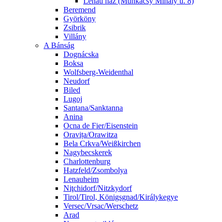
Lenau ház (Munkácsy Mihály u. 8)
Beremend
Györköny
Zsibrik
Villány
A Bánság
Dognácska
Boksa
Wolfsberg-Weidenthal
Neudorf
Biled
Lugoj
Santana/Sanktanna
Anina
Ocna de Fier/Eisenstein
Oravița/Orawitza
Bela Crkva/Weißkirchen
Nagybecskerek
Charlottenburg
Hatzfeld/Zsombolya
Lenauheim
Niţchidorf/Nitzkydorf
Tirol/Tirol, Königsgnad/Királykegye
Versec/Vrsac/Werschetz
Arad