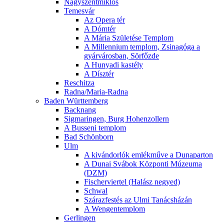
Nagyszentmiklós
Temesvár
Az Opera tér
A Dómtér
A Mária Születése Templom
A Millennium templom, Zsinagóga a
gyárvárosban, Sörfőzde
A Hunyadi kastély
A Dísztér
Reschitza
Radna/Maria-Radna
Baden Württemberg
Backnang
Sigmaringen, Burg Hohenzollern
A Busseni templom
Bad Schönborn
Ulm
A kivándorlók emlékműve a Dunaparton
A Dunai Svábok Központi Múzeuma
(DZM)
Fischerviertel (Halász negyed)
Schwal
Szárazfestés az Ulmi Tanácsházán
A Wengentemplom
Gerlingen