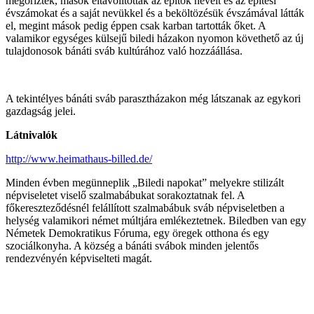
megőrizték, mások eltávolították az építők neveit és az építési
évszámokat és a saját nevükkel és a beköltözésük évszámával látták
el, megint mások pedig éppen csak karban tartották őket. A
valamikor egységes külsejű biledi házakon nyomon követhető az új
tulajdonosok bánáti sváb kultúrához való hozzáállása.
A tekintélyes bánáti sváb parasztházakon még látszanak az egykori
gazdagság jelei.
Látnivalók
http://www.heimathaus-billed.de/
Minden évben megünneplik „Biledi napokat” melyekre stilizált
népviseletet viselő szalmabábukat sorakoztatnak fel. A
főkereszteződésnél felállított szalmabábuk sváb népviseletben a
helység valamikori német múltjára emlékeztetnek. Biledben van egy
Németek Demokratikus Fóruma, egy öregek otthona és egy
szociálkonyha. A község a bánáti svábok minden jelentős
rendezvényén képviselteti magát.