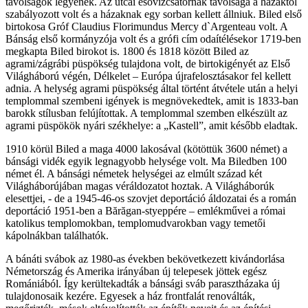
távolságok legyenek. Az utcai esővízcsatornák távolsága a házaktól
szabályozott volt és a házaknak egy sorban kellett állniuk. Biled első
birtokosa Gróf Claudius Florimundus Mercy d`Argenteau volt. A
Bánság első kormányzója volt és a grófi cím odaítélésekor 1719-ben
megkapta Biled birokot is. 1800 és 1818 között Biled az
agrami/zágrábi püspökség tulajdona volt, de birtokigényét az Első
Világháború végén, Délkelet – Európa újrafelosztásakor fel kellett
adnia. A helység agrami püspökség által történt átvétele után a helyi
templommal szembeni igények is megnövekedtek, amit is 1833-ban
barokk stílusban felújítottak. A templommal szemben elkészült az
agrami püspökök nyári székhelye: a „Kastell”, amit később eladtak.
1910 körül Biled a maga 4000 lakosával (kötöttük 3600 német) a
bánsági vidék egyik legnagyobb helysége volt. Ma Biledben 100
német él. A bánsági németek helységei az elmúlt század két
Világháborújában magas véráldozatot hoztak. A Világháborúk
elesettjei, - de a 1945-46-os szovjet deportáció áldozatai és a román
deportáció 1951-ben a Bărăgan-styeppére – emlékművei a római
katolikus templomokban, templomudvarokban vagy temetői
kápolnákban találhatók.
A bánáti svábok az 1980-as években bekövetkezett kivándorlása
Németország és Amerika irányában új telepesek jöttek egész
Romániából. Így kerültekadták a bánsági sváb parasztházaka új
tulajdonosaik kezére. Egyesek a ház frontfalát renoválták,