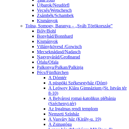
Újbarok/Neudörfl
Vecsés/Wetschesch
Zsámbék/Schambek
Kismányok
Tolna, Somogy, Baranya – „Sváb Törökország”
Bóly/Bohl
Bonyhád/Bonnhard
Kismányok
Villánykövesd /Gowisch
Mecseknádasd/Nadasch
Nagynyárád/Großnarad
Ófalu/Ofala
Palkonya/Palkan/Palkinja
Pécs/Fünfkirchen
A Dómtér
A püspöki Székesegyház (Dóm)
A Leöwey Klára Gimnázium (St. István tér
8-10)
A Belvárosi romai-katolikus plébánia
(Széchenyi-tér)
Az Irgalmas rendi templom
Nemzeti Színház
A Vasváry ház (Király-u. 19)
A Zsinagóga