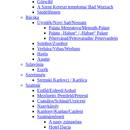
Görwihl
A Szent Kereszt temploma/ Bad Wurzach
Sindelfingen
Bácska
Ùjvidék/Novi Sad/Neusatz
Palata Menratova/Menrath-Palast
Palata „Habag“ /„Habag“ Palast
Pétervárad/Petrovaradin/ Petervardein
Sombor/Zombor
Verbász/Vrbas/Werbass
Hajós
Apatin
Szlavónia
Eszék
Szerémség
Sremski Karlovci / Karlóca
Szatmár
Erdőd/Erdeed/Ardud
Mezőpetri /Petrifeld/Petreşti
Csanálos/Schinal/Urziceni
Nagykároly
Kaplony/Kaplau/Capleni
Szatmárnémeti
A nagy zsinagóga
Hotel Dacia