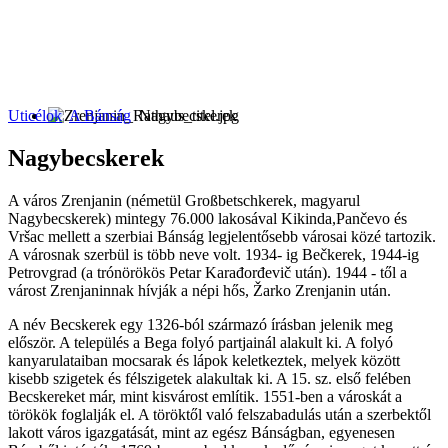
Uticélok
A Bánság
Nagybecskerek
Nagybecskerek
A város Zrenjanin (németül Großbetschkerek, magyarul
Nagybecskerek) mintegy 76.000 lakosával Kikinda,Pančevo és
Vršac mellett a szerbiai Bánság legjelentősebb városai közé tartozik.
A városnak szerbül is több neve volt. 1934- ig Bečkerek, 1944-ig
Petrovgrad (a trónörökös Petar Karađorđevič után). 1944 - től a
várost Zrenjaninnak hívják a népi hős, Žarko Zrenjanin után.
A név Becskerek egy 1326-ból származó írásban jelenik meg
először. A település a Bega folyó partjainál alakult ki. A folyó
kanyarulataiban mocsarak és lápok keletkeztek, melyek között
kisebb szigetek és félszigetek alakultak ki. A 15. sz. első felében
Becskereket már, mint kisvárost említik. 1551-ben a városkát a
törökök foglalják el. A töröktől való felszabadulás után a szerbektől
lakott város igazgatását, mint az egész Bánságban, egyenesen