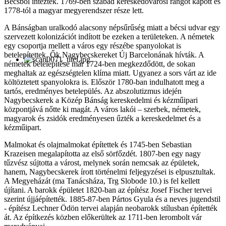
Bécsből intézték. 1769-ben szabad kereskedővárosi rangot kapott és
1778-tól a magyar megyerendszer része lett.
A Bánságban uralkodó alacsony népsűrűség miatt a bécsi udvar egy
szervezett kolonizációt indított be ezeken a területeken. A németek
egy csoportja mellett a város egy részébe spanyolokat is
betelepítettek. Ők Nagybecskereket Új Barcelonának hívták. A
németek betelepítése már 1724-ben megkezdődött, de sokan
meghaltak az egészségtelen klíma miatt. Ugyanez a sors várt az ide
költöztetett spanyolokra is. Először 1780-ban indulhatott meg a
tartós, eredményes betelepülés. Az abszolutizmus idején
Nagybecskerek a Közép Bánság kereskedelmi és kézműipari
központjává nőtte ki magát. A város lakói – szerbek, németek,
magyarok és zsidók eredményesen űzték a kereskedelmet és a
kézműipart.
Malmokat és olajmalmokat építettek és 1745-ben Sebastian
Krazeisen megalapította az első sörfőzdét. 1807-ben egy nagy
tűzvész sújtotta a várost, melynek során nemcsak az épületek,
hanem, Nagybecskerek írott történelmi feljegyzései is elpusztultak.
A Megyeházát (ma Tanácsháza, Trg Slobode 10.) is fel kellett
újítani. A barokk épületet 1820-ban az építész Josef Fischer tervei
szerint újjáépítették. 1885-87-ben Pártos Gyula és a neves jugendstil
- építész Lechner Ödön tervei alapján neobarokk stílusban építették
át. Az építkezés közben előkerültek az 1711-ben lerombolt vár