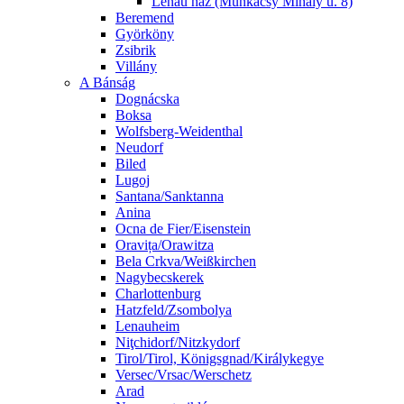
Lenau ház (Munkácsy Mihály u. 8)
Beremend
Györköny
Zsibrik
Villány
A Bánság
Dognácska
Boksa
Wolfsberg-Weidenthal
Neudorf
Biled
Lugoj
Santana/Sanktanna
Anina
Ocna de Fier/Eisenstein
Oravița/Orawitza
Bela Crkva/Weißkirchen
Nagybecskerek
Charlottenburg
Hatzfeld/Zsombolya
Lenauheim
Niţchidorf/Nitzkydorf
Tirol/Tirol, Königsgnad/Királykegye
Versec/Vrsac/Werschetz
Arad