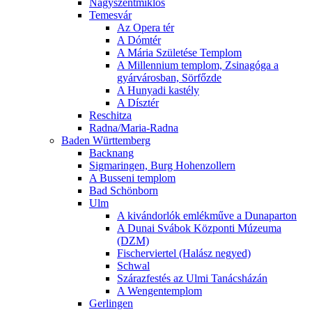
Nagyszentmiklós
Temesvár
Az Opera tér
A Dómtér
A Mária Születése Templom
A Millennium templom, Zsinagóga a
gyárvárosban, Sörfőzde
A Hunyadi kastély
A Dísztér
Reschitza
Radna/Maria-Radna
Baden Württemberg
Backnang
Sigmaringen, Burg Hohenzollern
A Busseni templom
Bad Schönborn
Ulm
A kivándorlók emlékműve a Dunaparton
A Dunai Svábok Központi Múzeuma
(DZM)
Fischerviertel (Halász negyed)
Schwal
Szárazfestés az Ulmi Tanácsházán
A Wengentemplom
Gerlingen