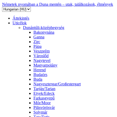
Németek nyomában a Duna mentén – utak, találkozások, élmények
Áttekintés
Uticélok
Dunántúli-középhegység
Bakonynána
Ganna
Zirc
Pápa
Veszprém
Városlőd
Nagytevel
Magyarpolány
Herend
Budaörs
Buda
Nagyesztergar/Großestergart
Tarján/Tarian
Etyek/Edeck
Farkasgyepű
Mór/Moor
Pilisvörösvár
Solymár
Tata/Totis