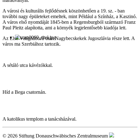
maradványai.
A városi és kulturális fejlődésnek köszönhetően a 19. sz. - ban
további nagy épületeket emeltek, mint Például a Színház, a Kaszinó.
A város első nyomdáját 1845-ben a Regensburgból származó Franz
Paul Pleitz alapította, ami a környék legjelentősebb kiadója lett.
Az Első Világháború után Nagybecskekek Jugoszlávia része lett. A
város ma Szerbiához tartozik.
A sétáló utca kávézókkal.
Híd a Bega csatornán.
A katolikus templom a tanácsházával.
© 2026 Stiftung Donauschwäbisches Zentralmuseum