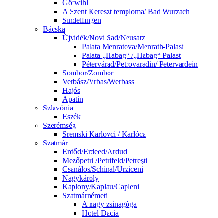
Görwihl
A Szent Kereszt temploma/ Bad Wurzach
Sindelfingen
Bácska
Ùjvidék/Novi Sad/Neusatz
Palata Menratova/Menrath-Palast
Palata „Habag“ /„Habag“ Palast
Pétervárad/Petrovaradin/ Petervardein
Sombor/Zombor
Verbász/Vrbas/Werbass
Hajós
Apatin
Szlavónia
Eszék
Szerémség
Sremski Karlovci / Karlóca
Szatmár
Erdőd/Erdeed/Ardud
Mezőpetri /Petrifeld/Petreşti
Csanálos/Schinal/Urziceni
Nagykároly
Kaplony/Kaplau/Capleni
Szatmárnémeti
A nagy zsinagóga
Hotel Dacia