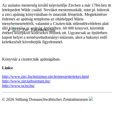
Az asztalos mesterség kiváló képviselője Zircben a már 1784-ben itt
letelepedett Wilde család. Nevüket mestermunkák, mint pl. bútorok
a zirci apátság könyvtárában és intarziák fémjelzik. Megtekintésre
érdemes az apátság temploma az oltárképpel Mária
menybemeneteléről, valamint a Ciszterciták műemlékvédelem alatt
álló könyvtára az apátság épületében. 60 000 könyvet, közöttük
értékes középkori kódexeket őriznek ott. Ugyancsak az épületben
kapott helyet a természettudományi múzeum, ahol a bakonyi erdő
keletkezését követhetjük figyelemmel.
Könyvtár a ciszterciták apátságában.
Links:
http://www.zirc.hu/turizmus-zirctermeszetiertekei.html
http://www.zirciarboretum.hu/
http://www.ocist.hu/
© 2026 Stiftung Donauschwäbisches Zentralmuseum