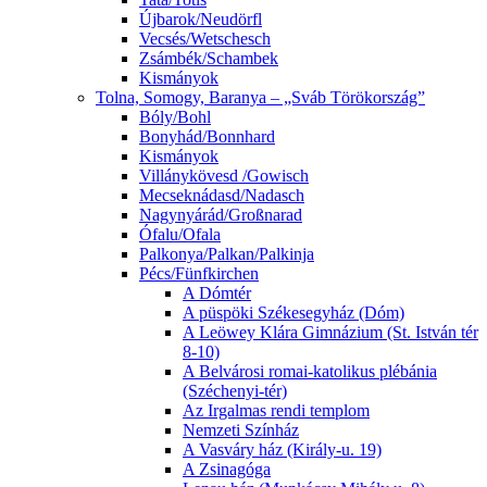
Újbarok/Neudörfl
Vecsés/Wetschesch
Zsámbék/Schambek
Kismányok
Tolna, Somogy, Baranya – „Sváb Törökország”
Bóly/Bohl
Bonyhád/Bonnhard
Kismányok
Villánykövesd /Gowisch
Mecseknádasd/Nadasch
Nagynyárád/Großnarad
Ófalu/Ofala
Palkonya/Palkan/Palkinja
Pécs/Fünfkirchen
A Dómtér
A püspöki Székesegyház (Dóm)
A Leöwey Klára Gimnázium (St. István tér
8-10)
A Belvárosi romai-katolikus plébánia
(Széchenyi-tér)
Az Irgalmas rendi templom
Nemzeti Színház
A Vasváry ház (Király-u. 19)
A Zsinagóga