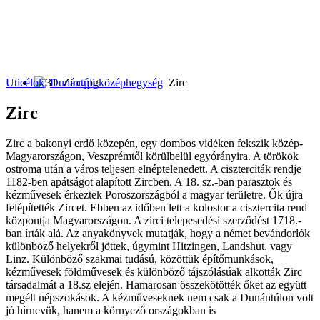
Uticélok
Dunántúli-középhegység
Zirc
Zirc
Zirc a bakonyi erdő közepén, egy dombos vidéken fekszik közép-
Magyarországon, Veszprémtől körülbelül egyórányira. A törökök
ostroma után a város teljesen elnéptelenedett. A ciszterciták rendje
1182-ben apátságot alapított Zircben. A 18. sz.-ban parasztok és
kézművesek érkeztek Poroszországból a magyar területre. Ők újra
felépítették Zircet. Ebben az időben lett a kolostor a cisztercita rend
központja Magyarországon. A zirci telepesedési szerződést 1718.-
ban írták alá. Az anyakönyvek mutatják, hogy a német bevándorlók
különböző helyekről jöttek, úgymint Hitzingen, Landshut, vagy
Linz. Különböző szakmai tudású, közöttük építőmunkások,
kézművesek földművesek és különböző tájszólásúak alkották Zirc
társadalmát a 18.sz elején. Hamarosan összekötötték őket az együtt
megélt népszokások. A kézműveseknek nem csak a Dunántúlon volt
jó hírnevük, hanem a környező országokban is