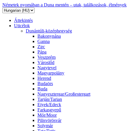
Németek nyomában a Duna mentén – utak, találkozások, élmények
Áttekintés
Uticélok
Dunántúli-középhegység
Bakonynána
Ganna
Zirc
Pápa
Veszprém
Városlőd
Nagytevel
Magyarpolány
Herend
Budaörs
Buda
Nagyesztergar/Großestergart
Tarján/Tarian
Etyek/Edeck
Farkasgyepű
Mór/Moor
Pilisvörösvár
Solymár
Tata/Totis