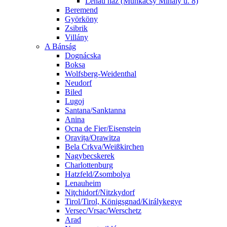
Lenau ház (Munkácsy Mihály u. 8)
Beremend
Györköny
Zsibrik
Villány
A Bánság
Dognácska
Boksa
Wolfsberg-Weidenthal
Neudorf
Biled
Lugoj
Santana/Sanktanna
Anina
Ocna de Fier/Eisenstein
Oravița/Orawitza
Bela Crkva/Weißkirchen
Nagybecskerek
Charlottenburg
Hatzfeld/Zsombolya
Lenauheim
Niţchidorf/Nitzkydorf
Tirol/Tirol, Königsgnad/Királykegye
Versec/Vrsac/Werschetz
Arad