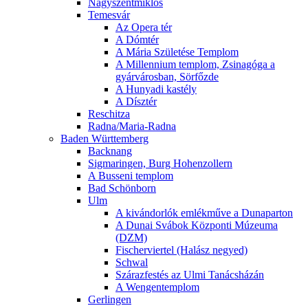
Nagyszentmiklós
Temesvár
Az Opera tér
A Dómtér
A Mária Születése Templom
A Millennium templom, Zsinagóga a
gyárvárosban, Sörfőzde
A Hunyadi kastély
A Dísztér
Reschitza
Radna/Maria-Radna
Baden Württemberg
Backnang
Sigmaringen, Burg Hohenzollern
A Busseni templom
Bad Schönborn
Ulm
A kivándorlók emlékműve a Dunaparton
A Dunai Svábok Központi Múzeuma
(DZM)
Fischerviertel (Halász negyed)
Schwal
Szárazfestés az Ulmi Tanácsházán
A Wengentemplom
Gerlingen