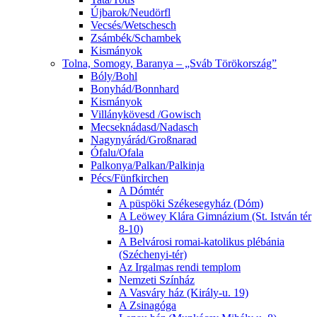
Újbarok/Neudörfl
Vecsés/Wetschesch
Zsámbék/Schambek
Kismányok
Tolna, Somogy, Baranya – „Sváb Törökország”
Bóly/Bohl
Bonyhád/Bonnhard
Kismányok
Villánykövesd /Gowisch
Mecseknádasd/Nadasch
Nagynyárád/Großnarad
Ófalu/Ofala
Palkonya/Palkan/Palkinja
Pécs/Fünfkirchen
A Dómtér
A püspöki Székesegyház (Dóm)
A Leöwey Klára Gimnázium (St. István tér
8-10)
A Belvárosi romai-katolikus plébánia
(Széchenyi-tér)
Az Irgalmas rendi templom
Nemzeti Színház
A Vasváry ház (Király-u. 19)
A Zsinagóga