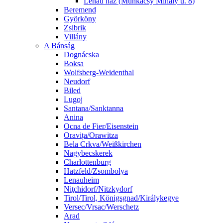
Lenau ház (Munkácsy Mihály u. 8)
Beremend
Györköny
Zsibrik
Villány
A Bánság
Dognácska
Boksa
Wolfsberg-Weidenthal
Neudorf
Biled
Lugoj
Santana/Sanktanna
Anina
Ocna de Fier/Eisenstein
Oravița/Orawitza
Bela Crkva/Weißkirchen
Nagybecskerek
Charlottenburg
Hatzfeld/Zsombolya
Lenauheim
Niţchidorf/Nitzkydorf
Tirol/Tirol, Königsgnad/Királykegye
Versec/Vrsac/Werschetz
Arad