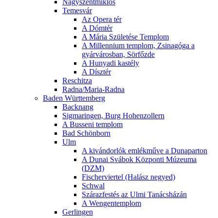
Nagyszentmiklós
Temesvár
Az Opera tér
A Dómtér
A Mária Születése Templom
A Millennium templom, Zsinagóga a
gyárvárosban, Sörfőzde
A Hunyadi kastély
A Dísztér
Reschitza
Radna/Maria-Radna
Baden Württemberg
Backnang
Sigmaringen, Burg Hohenzollern
A Busseni templom
Bad Schönborn
Ulm
A kivándorlók emlékműve a Dunaparton
A Dunai Svábok Központi Múzeuma
(DZM)
Fischerviertel (Halász negyed)
Schwal
Szárazfestés az Ulmi Tanácsházán
A Wengentemplom
Gerlingen