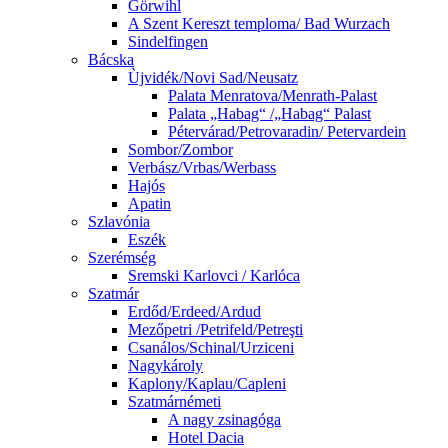
Görwihl
A Szent Kereszt temploma/ Bad Wurzach
Sindelfingen
Bácska
Ùjvidék/Novi Sad/Neusatz
Palata Menratova/Menrath-Palast
Palata „Habag“ /„Habag“ Palast
Pétervárad/Petrovaradin/ Petervardein
Sombor/Zombor
Verbász/Vrbas/Werbass
Hajós
Apatin
Szlavónia
Eszék
Szerémség
Sremski Karlovci / Karlóca
Szatmár
Erdőd/Erdeed/Ardud
Mezőpetri /Petrifeld/Petreşti
Csanálos/Schinal/Urziceni
Nagykároly
Kaplony/Kaplau/Capleni
Szatmárnémeti
A nagy zsinagóga
Hotel Dacia