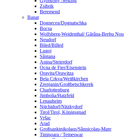
Györköny /Jerking
Zsibrik
Beremend
Banat
Dognecea/Dognatschka
Bocşa
Wolfsberg-Weidenthal/ Gărâna-Brebu Nou
Neudorf
Biled/Billed
Lugoj
Sântana
Anina/Steierdorf
Ocna de Fier/Eisenstein
Oravița/Orawitza
Bela Crkva/Weißkirchen
Zrenjanin/Großbetschkerek
Charlottenburg
Jimbolia/Hatzfeld
Lenauheim
Niţchidorf/Nitzkydorf
Tirol/Tirol, Königsgnad
Vršac
Arad
Großsanktnikolaus/Sânnicolau-Mare
Timişoara / Temeswar