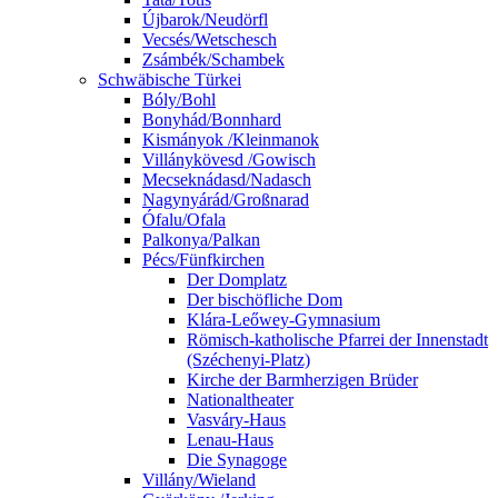
Újbarok/Neudörfl
Vecsés/Wetschesch
Zsámbék/Schambek
Schwäbische Türkei
Bóly/Bohl
Bonyhád/Bonnhard
Kismányok /Kleinmanok
Villánykövesd /Gowisch
Mecseknádasd/Nadasch
Nagynyárád/Großnarad
Ófalu/Ofala
Palkonya/Palkan
Pécs/Fünfkirchen
Der Domplatz
Der bischöfliche Dom
Klára-Leőwey-Gymnasium
Römisch-katholische Pfarrei der Innenstadt
(Széchenyi-Platz)
Kirche der Barmherzigen Brüder
Nationaltheater
Vasváry-Haus
Lenau-Haus
Die Synagoge
Villány/Wieland