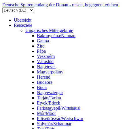
Deutsche Spuren entlang der Donau - reisen, begegnen, erleben
Übersicht
Reiseziele
Ungarisches Mittelgebirge
Bakonynána/Nannau
Ganna
Zirc
Pápa
Veszprém
Városlőd
Nagytevel
Magyarpolány
Herend
Budaörs
Buda
Nagyesztergar
Tarján/Tarian
Etyek/Edeck
Farkasgyepű/Wirtshäusl
Mór/Moor
Pilisvörösvár/Werischwar
Solymár/Schaumar
Tata/Totis