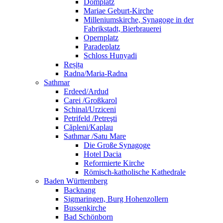
Domplatz
Mariae Geburt-Kirche
Milleniumskirche, Synagoge in der
Fabrikstadt, Bierbrauerei
Opernplatz
Paradeplatz
Schloss Hunyadi
Reșița
Radna/Maria-Radna
Sathmar
Erdeed/Ardud
Carei /Großkarol
Schinal/Urziceni
Petrifeld /Petreşti
Căpleni/Kaplau
Sathmar /Satu Mare
Die Große Synagoge
Hotel Dacia
Reformierte Kirche
Römisch-katholische Kathedrale
Baden Württemberg
Backnang
Sigmaringen, Burg Hohenzollern
Bussenkirche
Bad Schönborn