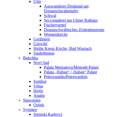
Ulm
Auswanderer-Denkmal am
Donauschwabenufer
Schwal
Seccomalerei am Ulmer Rathaus
Fischerviertel
Donauschwäbisches Zentralmuseum
Wengenkirche
Gerlingen
Görwihl
Heilig Kreuz Kirche, Bad Wurzach
Sindelfingen
Batschka
Novi Sad
Palata Menratova/Menrath-Palast
Palata „Habag“ /„Habag“ Palast
Petrovaradin/Peterwardein
Sombor
Vrbas
Hajós
Apatin
Slawonien
Osijek
Syrmien
Sremski Karlovci