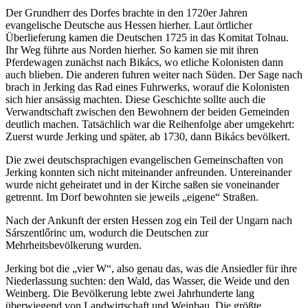
Der Grundherr des Dorfes brachte in den 1720er Jahren
evangelische Deutsche aus Hessen hierher. Laut örtlicher
Überlieferung kamen die Deutschen 1725 in das Komitat Tolnau.
Ihr Weg führte aus Norden hierher. So kamen sie mit ihren
Pferdewagen zunächst nach Bikács, wo etliche Kolonisten dann
auch blieben. Die anderen fuhren weiter nach Süden. Der Sage nach
brach in Jerking das Rad eines Fuhrwerks, worauf die Kolonisten
sich hier ansässig machten. Diese Geschichte sollte auch die
Verwandtschaft zwischen den Bewohnern der beiden Gemeinden
deutlich machen. Tatsächlich war die Reihenfolge aber umgekehrt:
Zuerst wurde Jerking und später, ab 1730, dann Bikács bevölkert.
Die zwei deutschsprachigen evangelischen Gemeinschaften von
Jerking konnten sich nicht miteinander anfreunden. Untereinander
wurde nicht geheiratet und in der Kirche saßen sie voneinander
getrennt. Im Dorf bewohnten sie jeweils „eigene“ Straßen.
Nach der Ankunft der ersten Hessen zog ein Teil der Ungarn nach
Sárszentlőrinc um, wodurch die Deutschen zur
Mehrheitsbevölkerung wurden.
Jerking bot die „vier W“, also genau das, was die Ansiedler für ihre
Niederlassung suchten: den Wald, das Wasser, die Weide und den
Weinberg. Die Bevölkerung lebte zwei Jahrhunderte lang
überwiegend von Landwirtschaft und Weinbau. Die größte