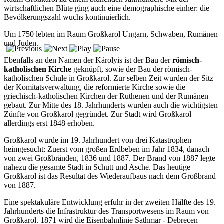
wirtschaftlichen Blüte ging auch eine demographische einher: die
Bevölkerungszahl wuchs kontinuierlich.
Um 1750 lebten im Raum Großkarol Ungarn, Schwaben, Rumänen
und Juden.
Ebenfalls an den Namen der Károlyis ist der Bau der
römisch-
katholischen Kirche
geknüpft, sowie der Bau der römisch-
katholischen Schule in Großkarol. Zur selben Zeit wurden der Sitz
der Komitatsverwaltung, die reformierte Kirche sowie die
griechisch-katholischen Kirchen der Ruthenen und der Rumänen
gebaut. Zur Mitte des 18. Jahrhunderts wurden auch die wichtigsten
Zünfte von Großkarol gegründet. Zur Stadt wird Großkarol
allerdings erst 1848 erhoben.
Großkarol wurde im 19. Jahrhundert von drei Katastrophen
heimgesucht: Zuerst vom großen Erdbeben im Jahr 1834, danach
von zwei Großbränden, 1836 und 1887. Der Brand von 1887 legte
nahezu die gesamte Stadt in Schutt und Asche. Das heutige
Großkarol ist das Resultat des Wiederaufbaus nach dem Großbrand
von 1887.
Eine spektakuläre Entwicklung erfuhr in der zweiten Hälfte des 19.
Jahrhunderts die Infrastruktur des Transportwesens im Raum von
Großkarol. 1871 wird die Eisenbahnlinie Sathmar - Debrecen