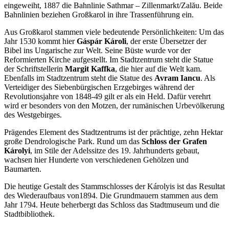
eingeweiht, 1887 die Bahnlinie Sathmar – Zillenmarkt/Zalău. Beide
Bahnlinien beziehen Großkarol in ihre Trassenführung ein.
Aus Großkarol stammen viele bedeutende Persönlichkeiten: Um das
Jahr 1530 kommt hier
Gáspár Károli
, der erste Übersetzer der
Bibel ins Ungarische zur Welt. Seine Büste wurde vor der
Reformierten Kirche aufgestellt. Im Stadtzentrum steht die Statue
der Schriftstellerin
Margit Kaffka
, die hier auf die Welt kam.
Ebenfalls im Stadtzentrum steht die Statue des
Avram Iancu
. Als
Verteidiger des Siebenbürgischen Erzgebirges während der
Revolutionsjahre von 1848-49 gilt er als ein Held. Dafür verehrt
wird er besonders von den Motzen, der rumänischen Urbevölkerung
des Westgebirges.
Prägendes Element des Stadtzentrums ist der prächtige, zehn Hektar
große Dendrologische Park. Rund um das
Schloss der Grafen
Károlyi
, im Stile der Adelssitze des 19. Jahrhunderts gebaut,
wachsen hier Hunderte von verschiedenen Gehölzen und
Baumarten.
Die heutige Gestalt des Stammschlosses der Károlyis ist das Resultat
des Wiederaufbaus von1894. Die Grundmauern stammen aus dem
Jahr 1794. Heute beherbergt das Schloss das Stadtmuseum und die
Stadtbibliothek.