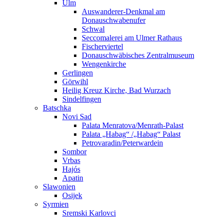
Ulm
Auswanderer-Denkmal am
Donauschwabenufer
Schwal
Seccomalerei am Ulmer Rathaus
Fischerviertel
Donauschwäbisches Zentralmuseum
Wengenkirche
Gerlingen
Görwihl
Heilig Kreuz Kirche, Bad Wurzach
Sindelfingen
Batschka
Novi Sad
Palata Menratova/Menrath-Palast
Palata „Habag“ /„Habag“ Palast
Petrovaradin/Peterwardein
Sombor
Vrbas
Hajós
Apatin
Slawonien
Osijek
Syrmien
Sremski Karlovci