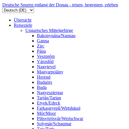
Deutsche Spuren entlang der Donau - reisen, begegnen, erleben
Übersicht
Reiseziele
Ungarisches Mittelgebirge
Bakonynána/Nannau
Ganna
Zirc
Pápa
Veszprém
Városlőd
Nagytevel
Magyarpolány
Herend
Budaörs
Buda
Nagyesztergar
Tarján/Tarian
Etyek/Edeck
Farkasgyepű/Wirtshäusl
Mór/Moor
Pilisvörösvár/Werischwar
Solymár/Schaumar
Tata/Totis