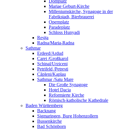
Domplatz
Mariae Geburt-Kirche
Milleniumskirche, Synagoge in der
Fabrikstadt, Bierbrauerei
Opernplatz
Paradeplatz
Schloss Hunyadi
Reșița
Radna/Maria-Radna
Sathmar
Erdeed/Ardud
Carei /Großkarol
Schinal/Urziceni
Petrifeld /Petreşti
Căpleni/Kaplau
Sathmar /Satu Mare
Die Große Synagoge
Hotel Dacia
Reformierte Kirche
Römisch-katholische Kathedrale
Baden Württemberg
Backnang
Sigmaringen, Burg Hohenzollern
Bussenkirche
Bad Schönborn