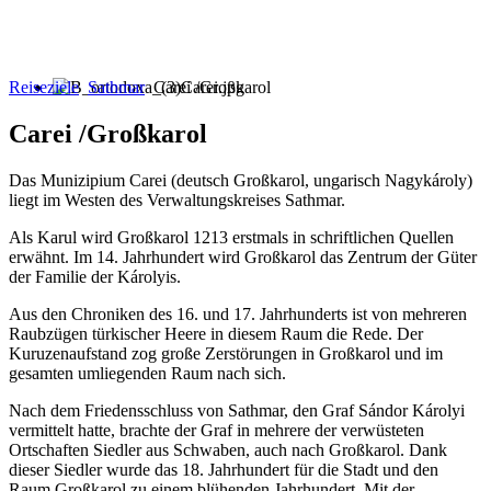
Reiseziele
Sathmar
Carei /Großkarol
Carei /Großkarol
Das Munizipium Carei (deutsch Großkarol, ungarisch Nagykároly)
liegt im Westen des Verwaltungskreises Sathmar.
Als Karul wird Großkarol 1213 erstmals in schriftlichen Quellen
erwähnt. Im 14. Jahrhundert wird Großkarol das Zentrum der Güter
der Familie der Károlyis.
Aus den Chroniken des 16. und 17. Jahrhunderts ist von mehreren
Raubzügen türkischer Heere in diesem Raum die Rede. Der
Kuruzenaufstand zog große Zerstörungen in Großkarol und im
gesamten umliegenden Raum nach sich.
Nach dem Friedensschluss von Sathmar, den Graf Sándor Károlyi
vermittelt hatte, brachte der Graf in mehrere der verwüsteten
Ortschaften Siedler aus Schwaben, auch nach Großkarol. Dank
dieser Siedler wurde das 18. Jahrhundert für die Stadt und den
Raum Großkarol zu einem blühenden Jahrhundert. Mit der