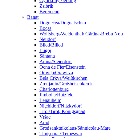
Györköny /Jerking
Zsibrik
Beremend
Banat
Dognecea/Dognatschka
Bocşa
Wolfsberg-Weidenthal/ Gărâna-Brebu Nou
Neudorf
Biled/Billed
Lugoj
Sântana
Anina/Steierdorf
Ocna de Fier/Eisenstein
Oravița/Orawitza
Bela Crkva/Weißkirchen
Zrenjanin/Großbetschkerek
Charlottenburg
Jimbolia/Hatzfeld
Lenauheim
Niţchidorf/Nitzkydorf
Tirol/Tirol, Königsgnad
Vršac
Arad
Großsanktnikolaus/Sânnicolau-Mare
Timişoara / Temeswar