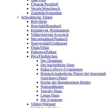
Újbarok/Neudörfl
Vecsés/Wetschesch
Zsámbék/Schambek
Schwäbische Türkei
Bóly/Bohl
Bonyhád/Bonnhard
Kismányok /Kleinmanok
Villánykövesd /Gowisch
Mecseknádasd/Nadasch
Nagynyárád/Großnarad
Ófalu/Ofala
Palkonya/Palkan
Pécs/Fünfkirchen
Der Domplatz
Der bischöfliche Dom
Klára-Leőwey-Gymnasium
Römisch-katholische Pfarrei der Innenstadt
(Széchenyi-Platz)
Kirche der Barmherzigen Brüder
Nationaltheater
Vasváry-Haus
Lenau-Haus
Die Synagoge
Villány/Wieland